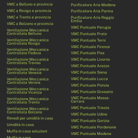
VMC a Belluno e provincia
Purificatore Aria Modena
VMC a Rovigo e provincia
Purificatore Aria Parma
VMC a Trento e provincia
Purificatore Aria Reggio
Emilia
VMC a Bolzano e provincia
VMC Puntuale Perugia
Ventilazione Meccanica
Controllata Belluno
VMC Puntuale Prato
Ventilazione Meccanica
VMC Puntuale Terni
Controllata Rovigo
VMC Puntuale Firenze
Ventilazione Meccanica
Controllata Padova
VMC Puntuale Pisa
Ventilazione Meccanica
VMC Puntuale Livorno
Controllata Treviso
VMC Puntuale Arezzo
Ventilazione Meccanica
VMC Puntuale Siena
Controllata Venezia
VMC Puntuale Lucca
Ventilazione Meccanica
Controllata Verona
VMC Puntuale Pistoia
Ventilazione Meccanica
VMC Puntuale Grosseto
Controllata Vicenza
VMC Puntuale Massa-
Ventilazione Meccanica
Carrara
Controllata Trento
VMC Puntuale Trieste
Ventilazione Meccanica
Controllata Bolzano
VMC Puntuale Udine
Rimedi per umidità in casa
VMC Puntuale Gorizia
Umidità in casa
VMC Puntuale Pordenone
Muffa in casa soluzioni
VMC Puntuale Modena
Muffa in casa