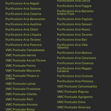
Purificatore Aria Lecce
Purificatore Aria Napoli
Purificatore Aria Foggia
Purificatore Aria Salerno
Purificatore Aria Barletta-
Purificatore Aria Caserta
Andria-Trani
Purificatore Aria Benevento
Purificatore Aria Cagliari
Purificatore Aria Avellino
Purificatore Aria Sassari
Purificatore Aria Chieti
Purificatore Aria Nuoro
Purificatore Aria L’Aquila
Purificatore Aria Taranto
Purificatore Aria Teramo
Purificatore Aria Bari
Purificatore Aria Pescara
Purificatore Aria Vibo
Valentia
VMC Puntuale Campobasso
Purificatore Aria Matera
VMC Puntuale Isernia
Purificatore Aria Catanzaro
VMC Puntuale Ascoli Piceno
Purificatore Aria Cosenza
VMC Puntuale Fermo
Purificatore Aria Reggio
VMC Puntuale Macerata
Calabria
VMC Puntuale Pesaro e
Purificatore Aria Crotone
Urbino
Purificatore Aria Potenza
VMC Puntuale Latina
VMC Puntuale Caltanissetta
VMC Puntuale Frosinone
VMC Puntuale Ragusa
VMC Puntuale Viterbo
VMC Puntuale Agrigento
VMC Puntuale Rieti
VMC Puntuale Enna
VMC Puntuale Ancona
VMC Puntuale Siracusa
VMC Puntuale Roma