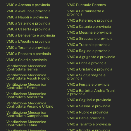
VMC a Ancona e provincia
VMC Puntuale Potenza
VMC a Avellino e provincia
VMC a Caltanissetta e
provincia
VMC a Napoli e provincia
VMC a Palermo e provincia
VMC a Salerno e provincia
VMC a Catania e provincia
VMC a Caserta e provincia
VMC a Messina e provincia
VMC a Benevento e provincia
VMC a Siracusa e provincia
VMC a L’Aquila e provincia
VMC a Trapani e provincia
VMC a Teramo e provincia
VMC a Ragusa e provincia
VMC a Pescara e provincia
VMC a Agrigento e provincia
VMC a Chieti e provincia
VMC a Enna e provincia
Ventilazione Meccanica
Controllata Isernia
VMC a Oristano e provincia
Ventilazione Meccanica
VMC a Sud Sardegna e
Controllata Ascoli Piceno
provincia
Ventilazione Meccanica
VMC a Foggia e provincia
Controllata Fermo
VMC a Barletta-Andria-Trani
Ventilazione Meccanica
e provincia
Controllata Macerata
VMC a Cagliari e provincia
Ventilazione Meccanica
VMC a Sassari e provincia
Controllata Pesaro e Urbino
VMC a Nuoro e provincia
Ventilazione Meccanica
Controllata Campobasso
VMC a Bari e provincia
Ventilazione Meccanica
VMC a Taranto e provincia
Controllata Latina
VMC a Brindisi e provincia
Ventilazione Meccanica