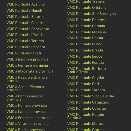
VMC Puntuale Trapani
VMC Puntuale Avellino
VMC Puntuale Oristano
VMC Puntuale Napoli
VMC Puntuale Sud Sardegna
VMC Puntuale Salerno
VMC Puntuale Palermo
VMC Puntuale Caserta
VMC Puntuale Catania
VMC Puntuale Benevento
VMC Puntuale Messina
VMC Puntuale L’Aquila
VMC Puntuale Sassari
VMC Puntuale Teramo
VMC Puntuale Nuoro
VMC Puntuale Pescara
VMC Puntuale Brindisi
VMC Puntuale Chieti
VMC Puntuale Lecce
VMC a Isernia e provincia
VMC Puntuale Foggia
VMC a Fermo e provincia
VMC Puntuale Barletta-
VMC a Macerata e provincia
Andria-Trani
VMC a Pesaro e Urbino e
VMC Puntuale Cagliari
provincia
VMC Puntuale Bari
VMC a Ascoli Piceno e
provincia
VMC Puntuale Taranto
VMC a Campobasso e
VMC Puntuale Vibo Valentia
provincia
VMC Puntuale Catanzaro
VMC a Roma e provincia
VMC Puntuale Cosenza
VMC a Latina e provincia
VMC Puntuale Reggio
VMC a Frosinone e provincia
Calabria
VMC a Viterbo e provincia
VMC Puntuale Matera
VMC a Rieti e provincia
VMC Puntuale Crotone