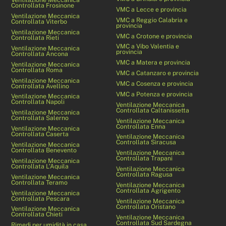
Controllata Frosinone
VMC a Lecce e provincia
Ventilazione Meccanica
VMC a Reggio Calabria e
Controllata Viterbo
provincia
Ventilazione Meccanica
VMC a Crotone e provincia
Controllata Rieti
VMC a Vibo Valentia e
Ventilazione Meccanica
provincia
Controllata Ancona
VMC a Matera e provincia
Ventilazione Meccanica
Controllata Roma
VMC a Catanzaro e provincia
Ventilazione Meccanica
VMC a Cosenza e provincia
Controllata Avellino
VMC a Potenza e provincia
Ventilazione Meccanica
Controllata Napoli
Ventilazione Meccanica
Controllata Caltanissetta
Ventilazione Meccanica
Controllata Salerno
Ventilazione Meccanica
Controllata Enna
Ventilazione Meccanica
Controllata Caserta
Ventilazione Meccanica
Controllata Siracusa
Ventilazione Meccanica
Controllata Benevento
Ventilazione Meccanica
Controllata Trapani
Ventilazione Meccanica
Controllata L’Aquila
Ventilazione Meccanica
Controllata Ragusa
Ventilazione Meccanica
Controllata Teramo
Ventilazione Meccanica
Controllata Agrigento
Ventilazione Meccanica
Controllata Pescara
Ventilazione Meccanica
Controllata Oristano
Ventilazione Meccanica
Controllata Chieti
Ventilazione Meccanica
Controllata Sud Sardegna
Rimedi per umidità in casa