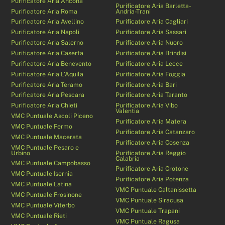
Purificatore Aria Ancona
Purificatore Aria Barletta-
Purificatore Aria Roma
Andria-Trani
Purificatore Aria Avellino
Purificatore Aria Cagliari
Purificatore Aria Napoli
Purificatore Aria Sassari
Purificatore Aria Salerno
Purificatore Aria Nuoro
Purificatore Aria Caserta
Purificatore Aria Brindisi
Purificatore Aria Benevento
Purificatore Aria Lecce
Purificatore Aria L’Aquila
Purificatore Aria Foggia
Purificatore Aria Teramo
Purificatore Aria Bari
Purificatore Aria Pescara
Purificatore Aria Taranto
Purificatore Aria Chieti
Purificatore Aria Vibo
Valentia
VMC Puntuale Ascoli Piceno
Purificatore Aria Matera
VMC Puntuale Fermo
Purificatore Aria Catanzaro
VMC Puntuale Macerata
Purificatore Aria Cosenza
VMC Puntuale Pesaro e
Urbino
Purificatore Aria Reggio
Calabria
VMC Puntuale Campobasso
Purificatore Aria Crotone
VMC Puntuale Isernia
Purificatore Aria Potenza
VMC Puntuale Latina
VMC Puntuale Caltanissetta
VMC Puntuale Frosinone
VMC Puntuale Siracusa
VMC Puntuale Viterbo
VMC Puntuale Trapani
VMC Puntuale Rieti
VMC Puntuale Ragusa