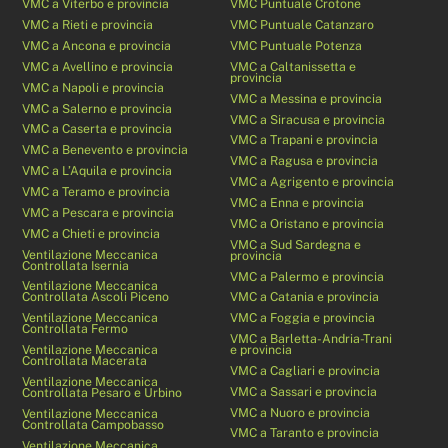
VMC a Viterbo e provincia
VMC Puntuale Crotone
VMC a Rieti e provincia
VMC Puntuale Catanzaro
VMC a Ancona e provincia
VMC Puntuale Potenza
VMC a Avellino e provincia
VMC a Caltanissetta e
provincia
VMC a Napoli e provincia
VMC a Messina e provincia
VMC a Salerno e provincia
VMC a Siracusa e provincia
VMC a Caserta e provincia
VMC a Trapani e provincia
VMC a Benevento e provincia
VMC a Ragusa e provincia
VMC a L’Aquila e provincia
VMC a Agrigento e provincia
VMC a Teramo e provincia
VMC a Enna e provincia
VMC a Pescara e provincia
VMC a Oristano e provincia
VMC a Chieti e provincia
VMC a Sud Sardegna e
Ventilazione Meccanica
provincia
Controllata Isernia
VMC a Palermo e provincia
Ventilazione Meccanica
Controllata Ascoli Piceno
VMC a Catania e provincia
Ventilazione Meccanica
VMC a Foggia e provincia
Controllata Fermo
VMC a Barletta-Andria-Trani
Ventilazione Meccanica
e provincia
Controllata Macerata
VMC a Cagliari e provincia
Ventilazione Meccanica
VMC a Sassari e provincia
Controllata Pesaro e Urbino
VMC a Nuoro e provincia
Ventilazione Meccanica
Controllata Campobasso
VMC a Taranto e provincia
Ventilazione Meccanica