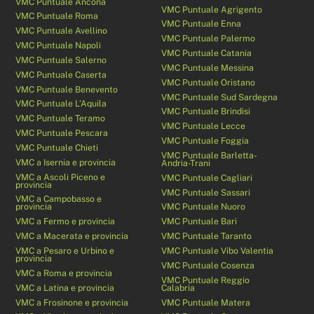
VMC Puntuale Ancona
VMC Puntuale Agrigento
VMC Puntuale Roma
VMC Puntuale Enna
VMC Puntuale Avellino
VMC Puntuale Palermo
VMC Puntuale Napoli
VMC Puntuale Catania
VMC Puntuale Salerno
VMC Puntuale Messina
VMC Puntuale Caserta
VMC Puntuale Oristano
VMC Puntuale Benevento
VMC Puntuale Sud Sardegna
VMC Puntuale L’Aquila
VMC Puntuale Brindisi
VMC Puntuale Teramo
VMC Puntuale Lecce
VMC Puntuale Pescara
VMC Puntuale Foggia
VMC Puntuale Chieti
VMC Puntuale Barletta-
VMC a Isernia e provincia
Andria-Trani
VMC a Ascoli Piceno e
VMC Puntuale Cagliari
provincia
VMC Puntuale Sassari
VMC a Campobasso e
provincia
VMC Puntuale Nuoro
VMC a Fermo e provincia
VMC Puntuale Bari
VMC a Macerata e provincia
VMC Puntuale Taranto
VMC a Pesaro e Urbino e
VMC Puntuale Vibo Valentia
provincia
VMC Puntuale Cosenza
VMC a Roma e provincia
VMC Puntuale Reggio
VMC a Latina e provincia
Calabria
VMC a Frosinone e provincia
VMC Puntuale Matera