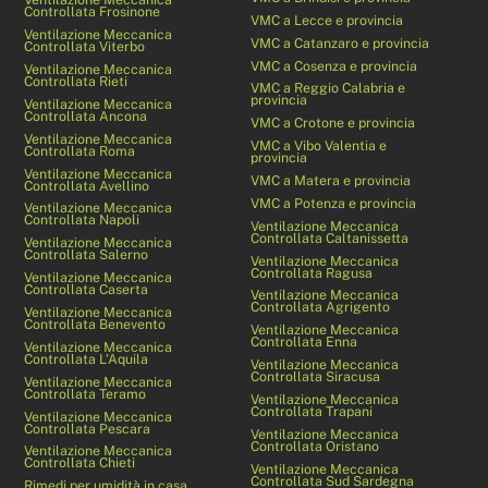
Controllata Frosinone
VMC a Lecce e provincia
Ventilazione Meccanica
VMC a Catanzaro e provincia
Controllata Viterbo
VMC a Cosenza e provincia
Ventilazione Meccanica
Controllata Rieti
VMC a Reggio Calabria e
provincia
Ventilazione Meccanica
Controllata Ancona
VMC a Crotone e provincia
Ventilazione Meccanica
VMC a Vibo Valentia e
Controllata Roma
provincia
Ventilazione Meccanica
VMC a Matera e provincia
Controllata Avellino
VMC a Potenza e provincia
Ventilazione Meccanica
Controllata Napoli
Ventilazione Meccanica
Controllata Caltanissetta
Ventilazione Meccanica
Controllata Salerno
Ventilazione Meccanica
Controllata Ragusa
Ventilazione Meccanica
Controllata Caserta
Ventilazione Meccanica
Controllata Agrigento
Ventilazione Meccanica
Controllata Benevento
Ventilazione Meccanica
Controllata Enna
Ventilazione Meccanica
Controllata L’Aquila
Ventilazione Meccanica
Controllata Siracusa
Ventilazione Meccanica
Controllata Teramo
Ventilazione Meccanica
Controllata Trapani
Ventilazione Meccanica
Controllata Pescara
Ventilazione Meccanica
Controllata Oristano
Ventilazione Meccanica
Controllata Chieti
Ventilazione Meccanica
Controllata Sud Sardegna
Rimedi per umidità in casa