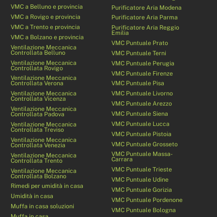
VMC a Belluno e provincia
Purificatore Aria Modena
VMC a Rovigo e provincia
Purificatore Aria Parma
VMC a Trento e provincia
Purificatore Aria Reggio
Emilia
VMC a Bolzano e provincia
VMC Puntuale Prato
Ventilazione Meccanica
Controllata Belluno
VMC Puntuale Terni
Ventilazione Meccanica
VMC Puntuale Perugia
Controllata Rovigo
VMC Puntuale Firenze
Ventilazione Meccanica
Controllata Verona
VMC Puntuale Pisa
Ventilazione Meccanica
VMC Puntuale Livorno
Controllata Vicenza
VMC Puntuale Arezzo
Ventilazione Meccanica
VMC Puntuale Siena
Controllata Padova
VMC Puntuale Lucca
Ventilazione Meccanica
Controllata Treviso
VMC Puntuale Pistoia
Ventilazione Meccanica
VMC Puntuale Grosseto
Controllata Venezia
VMC Puntuale Massa-
Ventilazione Meccanica
Carrara
Controllata Trento
VMC Puntuale Trieste
Ventilazione Meccanica
Controllata Bolzano
VMC Puntuale Udine
Rimedi per umidità in casa
VMC Puntuale Gorizia
Umidità in casa
VMC Puntuale Pordenone
Muffa in casa soluzioni
VMC Puntuale Bologna
Muffa in casa