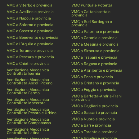
VMC a Viterbo e provincia
VMC Puntuale Potenza
VMC a Avellino e provincia
VMC a Caltanissetta e
provincia
VMC a Napoli e provincia
VMC a Sud Sardegna e
VMC a Salerno e provincia
provincia
VMC a Caserta e provincia
VMC a Palermo e provincia
VMC a Benevento e provincia
VMC a Catania e provincia
VMC a L’Aquila e provincia
VMC a Messina e provincia
VMC a Teramo e provincia
VMC a Siracusa e provincia
VMC a Pescara e provincia
VMC a Trapani e provincia
VMC a Chieti e provincia
VMC a Ragusa e provincia
Ventilazione Meccanica
VMC a Agrigento e provincia
Controllata Isernia
VMC a Enna e provincia
Ventilazione Meccanica
Controllata Ascoli Piceno
VMC a Oristano e provincia
Ventilazione Meccanica
VMC a Foggia e provincia
Controllata Fermo
VMC a Barletta-Andria-Trani
Ventilazione Meccanica
e provincia
Controllata Macerata
VMC a Cagliari e provincia
Ventilazione Meccanica
VMC a Sassari e provincia
Controllata Pesaro e Urbino
VMC a Nuoro e provincia
Ventilazione Meccanica
Controllata Campobasso
VMC a Bari e provincia
Ventilazione Meccanica
VMC a Taranto e provincia
Controllata Latina
VMC a Brindisi e provincia
Ventilazione Meccanica