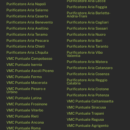
Purificatore Aria Lecce
Purificatore Aria Napoli
Purificatore Aria Foggia
Purificatore Aria Salerno
Purificatore Aria Barletta-
Purificatore Aria Caserta
Andria-Trani
Purificatore Aria Benevento
Purificatore Aria Cagliari
Purificatore Aria Avellino
Purificatore Aria Sassari
Purificatore Aria Teramo
Purificatore Aria Nuoro
Purificatore Aria Pescara
Purificatore Aria Bari
Purificatore Aria Chieti
Purificatore Aria Taranto
Purificatore Aria L’Aquila
Purificatore Aria Vibo
Valentia
VMC Puntuale Campobasso
Purificatore Aria Matera
VMC Puntuale Isernia
Purificatore Aria Catanzaro
VMC Puntuale Ascoli Piceno
Purificatore Aria Cosenza
VMC Puntuale Fermo
Purificatore Aria Reggio
VMC Puntuale Macerata
Calabria
VMC Puntuale Pesaro e
Purificatore Aria Crotone
Urbino
Purificatore Aria Potenza
VMC Puntuale Latina
VMC Puntuale Caltanissetta
VMC Puntuale Frosinone
VMC Puntuale Siracusa
VMC Puntuale Viterbo
VMC Puntuale Trapani
VMC Puntuale Rieti
VMC Puntuale Ragusa
VMC Puntuale Ancona
VMC Puntuale Agrigento
VMC Puntuale Roma