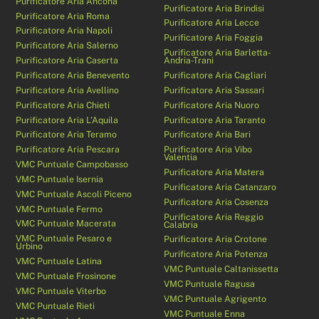
Purificatore Aria Ancona
Purificatore Aria Brindisi
Purificatore Aria Roma
Purificatore Aria Lecce
Purificatore Aria Napoli
Purificatore Aria Foggia
Purificatore Aria Salerno
Purificatore Aria Barletta-
Purificatore Aria Caserta
Andria-Trani
Purificatore Aria Benevento
Purificatore Aria Cagliari
Purificatore Aria Avellino
Purificatore Aria Sassari
Purificatore Aria Chieti
Purificatore Aria Nuoro
Purificatore Aria L’Aquila
Purificatore Aria Taranto
Purificatore Aria Teramo
Purificatore Aria Bari
Purificatore Aria Pescara
Purificatore Aria Vibo
Valentia
VMC Puntuale Campobasso
Purificatore Aria Matera
VMC Puntuale Isernia
Purificatore Aria Catanzaro
VMC Puntuale Ascoli Piceno
Purificatore Aria Cosenza
VMC Puntuale Fermo
Purificatore Aria Reggio
VMC Puntuale Macerata
Calabria
VMC Puntuale Pesaro e
Purificatore Aria Crotone
Urbino
Purificatore Aria Potenza
VMC Puntuale Latina
VMC Puntuale Caltanissetta
VMC Puntuale Frosinone
VMC Puntuale Ragusa
VMC Puntuale Viterbo
VMC Puntuale Agrigento
VMC Puntuale Rieti
VMC Puntuale Enna