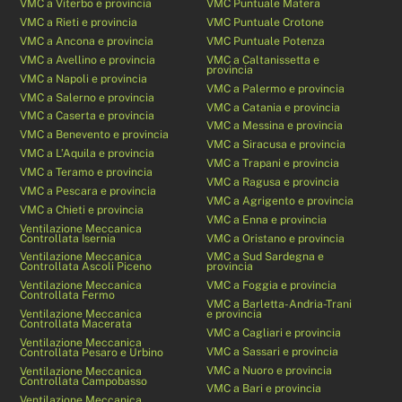
VMC a Viterbo e provincia
VMC Puntuale Matera
VMC a Rieti e provincia
VMC Puntuale Crotone
VMC a Ancona e provincia
VMC Puntuale Potenza
VMC a Avellino e provincia
VMC a Caltanissetta e
provincia
VMC a Napoli e provincia
VMC a Palermo e provincia
VMC a Salerno e provincia
VMC a Catania e provincia
VMC a Caserta e provincia
VMC a Messina e provincia
VMC a Benevento e provincia
VMC a Siracusa e provincia
VMC a L’Aquila e provincia
VMC a Trapani e provincia
VMC a Teramo e provincia
VMC a Ragusa e provincia
VMC a Pescara e provincia
VMC a Agrigento e provincia
VMC a Chieti e provincia
VMC a Enna e provincia
Ventilazione Meccanica
Controllata Isernia
VMC a Oristano e provincia
Ventilazione Meccanica
VMC a Sud Sardegna e
Controllata Ascoli Piceno
provincia
Ventilazione Meccanica
VMC a Foggia e provincia
Controllata Fermo
VMC a Barletta-Andria-Trani
Ventilazione Meccanica
e provincia
Controllata Macerata
VMC a Cagliari e provincia
Ventilazione Meccanica
VMC a Sassari e provincia
Controllata Pesaro e Urbino
VMC a Nuoro e provincia
Ventilazione Meccanica
Controllata Campobasso
VMC a Bari e provincia
Ventilazione Meccanica