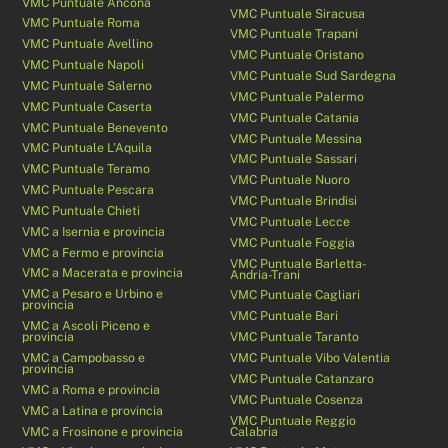
VMC Puntuale Ancona
VMC Puntuale Siracusa
VMC Puntuale Roma
VMC Puntuale Trapani
VMC Puntuale Avellino
VMC Puntuale Oristano
VMC Puntuale Napoli
VMC Puntuale Sud Sardegna
VMC Puntuale Salerno
VMC Puntuale Palermo
VMC Puntuale Caserta
VMC Puntuale Catania
VMC Puntuale Benevento
VMC Puntuale Messina
VMC Puntuale L’Aquila
VMC Puntuale Sassari
VMC Puntuale Teramo
VMC Puntuale Nuoro
VMC Puntuale Pescara
VMC Puntuale Brindisi
VMC Puntuale Chieti
VMC Puntuale Lecce
VMC a Isernia e provincia
VMC Puntuale Foggia
VMC a Fermo e provincia
VMC Puntuale Barletta-
VMC a Macerata e provincia
Andria-Trani
VMC a Pesaro e Urbino e
VMC Puntuale Cagliari
provincia
VMC Puntuale Bari
VMC a Ascoli Piceno e
provincia
VMC Puntuale Taranto
VMC a Campobasso e
VMC Puntuale Vibo Valentia
provincia
VMC Puntuale Catanzaro
VMC a Roma e provincia
VMC Puntuale Cosenza
VMC a Latina e provincia
VMC Puntuale Reggio
VMC a Frosinone e provincia
Calabria