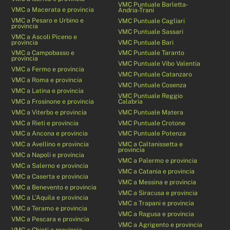
VMC Puntuale Barletta-
VMC a Macerata e provincia
Andria-Trani
VMC a Pesaro e Urbino e
VMC Puntuale Cagliari
provincia
VMC Puntuale Sassari
VMC a Ascoli Piceno e
provincia
VMC Puntuale Bari
VMC a Campobasso e
VMC Puntuale Taranto
provincia
VMC Puntuale Vibo Valentia
VMC a Fermo e provincia
VMC Puntuale Catanzaro
VMC a Roma e provincia
VMC Puntuale Cosenza
VMC a Latina e provincia
VMC Puntuale Reggio
VMC a Frosinone e provincia
Calabria
VMC a Viterbo e provincia
VMC Puntuale Matera
VMC a Rieti e provincia
VMC Puntuale Crotone
VMC a Ancona e provincia
VMC Puntuale Potenza
VMC a Avellino e provincia
VMC a Caltanissetta e
provincia
VMC a Napoli e provincia
VMC a Palermo e provincia
VMC a Salerno e provincia
VMC a Catania e provincia
VMC a Caserta e provincia
VMC a Messina e provincia
VMC a Benevento e provincia
VMC a Siracusa e provincia
VMC a L’Aquila e provincia
VMC a Trapani e provincia
VMC a Teramo e provincia
VMC a Ragusa e provincia
VMC a Pescara e provincia
VMC a Agrigento e provincia
VMC a Chieti e provincia