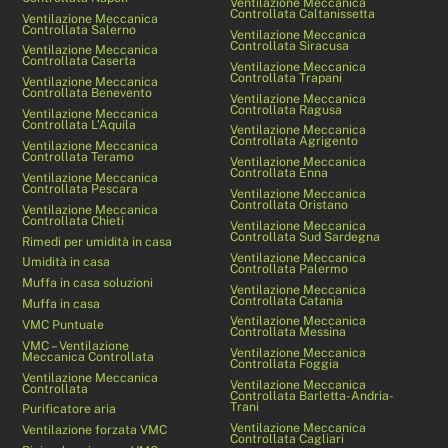
Ventilazione Meccanica
Controllata Caltanissetta
Ventilazione Meccanica
Controllata Salerno
Ventilazione Meccanica
Controllata Siracusa
Ventilazione Meccanica
Controllata Caserta
Ventilazione Meccanica
Controllata Trapani
Ventilazione Meccanica
Controllata Benevento
Ventilazione Meccanica
Controllata Ragusa
Ventilazione Meccanica
Controllata L’Aquila
Ventilazione Meccanica
Controllata Agrigento
Ventilazione Meccanica
Controllata Teramo
Ventilazione Meccanica
Controllata Enna
Ventilazione Meccanica
Controllata Pescara
Ventilazione Meccanica
Controllata Oristano
Ventilazione Meccanica
Controllata Chieti
Ventilazione Meccanica
Controllata Sud Sardegna
Rimedi per umidità in casa
Ventilazione Meccanica
Umidità in casa
Controllata Palermo
Muffa in casa soluzioni
Ventilazione Meccanica
Controllata Catania
Muffa in casa
Ventilazione Meccanica
VMC Puntuale
Controllata Messina
VMC – Ventilazione
Ventilazione Meccanica
Meccanica Controllata
Controllata Foggia
Ventilazione Meccanica
Ventilazione Meccanica
Controllata
Controllata Barletta-Andria-
Trani
Purificatore aria
Ventilazione Meccanica
Ventilazione forzata VMC
Controllata Cagliari