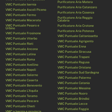
Purificatore Aria Matera
VMC Puntuale Isernia
Purificatore Aria Catanzaro
VMC Puntuale Ascoli Piceno
Purificatore Aria Cosenza
VMC Puntuale Fermo
Purificatore Aria Reggio
VMC Puntuale Macerata
Calabria
VMC Puntuale Pesaro e
Purificatore Aria Crotone
Urbino
Purificatore Aria Potenza
VMC Puntuale Frosinone
VMC Puntuale Caltanissetta
VMC Puntuale Viterbo
VMC Puntuale Agrigento
VMC Puntuale Rieti
VMC Puntuale Enna
VMC Puntuale Ancona
VMC Puntuale Siracusa
VMC Puntuale Latina
VMC Puntuale Trapani
VMC Puntuale Roma
VMC Puntuale Ragusa
VMC Puntuale Avellino
VMC Puntuale Oristano
VMC Puntuale Napoli
VMC Puntuale Sud Sardegna
VMC Puntuale Salerno
VMC Puntuale Palermo
VMC Puntuale Caserta
VMC Puntuale Catania
VMC Puntuale Benevento
VMC Puntuale Messina
VMC Puntuale L’Aquila
VMC Puntuale Nuoro
VMC Puntuale Teramo
VMC Puntuale Brindisi
VMC Puntuale Pescara
VMC Puntuale Lecce
VMC Puntuale Chieti
VMC Puntuale Foggia
VMC a Isernia e provincia