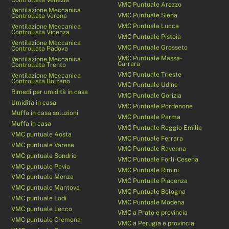
VMC Puntuale Arezzo
Ventilazione Meccanica
VMC Puntuale Siena
Controllata Verona
VMC Puntuale Lucca
Ventilazione Meccanica
Controllata Vicenza
VMC Puntuale Pistoia
Ventilazione Meccanica
VMC Puntuale Grosseto
Controllata Padova
VMC Puntuale Massa-
Ventilazione Meccanica
Carrara
Controllata Trento
VMC Puntuale Trieste
Ventilazione Meccanica
Controllata Bolzano
VMC Puntuale Udine
Rimedi per umidità in casa
VMC Puntuale Gorizia
Umidità in casa
VMC Puntuale Pordenone
Muffa in casa soluzioni
VMC Puntuale Parma
Muffa in casa
VMC Puntuale Reggio Emilia
VMC puntuale Aosta
VMC Puntuale Ferrara
VMC puntuale Varese
VMC Puntuale Ravenna
VMC puntuale Sondrio
VMC Puntuale Forlì-Cesena
VMC puntuale Pavia
VMC Puntuale Rimini
VMC puntuale Monza
VMC Puntuale Piacenza
VMC puntuale Mantova
VMC Puntuale Bologna
VMC puntuale Lodi
VMC Puntuale Modena
VMC puntuale Lecco
VMC a Prato e provincia
VMC puntuale Cremona
VMC a Perugia e provincia