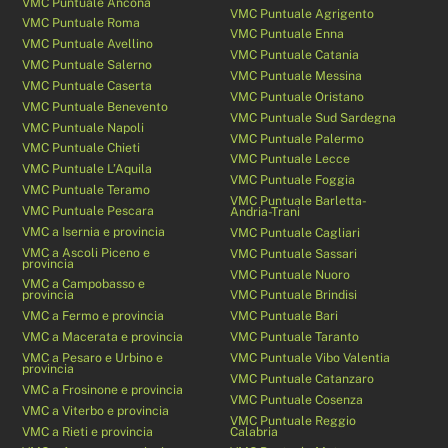
VMC Puntuale Ancona
VMC Puntuale Agrigento
VMC Puntuale Roma
VMC Puntuale Enna
VMC Puntuale Avellino
VMC Puntuale Catania
VMC Puntuale Salerno
VMC Puntuale Messina
VMC Puntuale Caserta
VMC Puntuale Oristano
VMC Puntuale Benevento
VMC Puntuale Sud Sardegna
VMC Puntuale Napoli
VMC Puntuale Palermo
VMC Puntuale Chieti
VMC Puntuale Lecce
VMC Puntuale L’Aquila
VMC Puntuale Foggia
VMC Puntuale Teramo
VMC Puntuale Barletta-
VMC Puntuale Pescara
Andria-Trani
VMC a Isernia e provincia
VMC Puntuale Cagliari
VMC a Ascoli Piceno e
VMC Puntuale Sassari
provincia
VMC Puntuale Nuoro
VMC a Campobasso e
provincia
VMC Puntuale Brindisi
VMC a Fermo e provincia
VMC Puntuale Bari
VMC a Macerata e provincia
VMC Puntuale Taranto
VMC a Pesaro e Urbino e
VMC Puntuale Vibo Valentia
provincia
VMC Puntuale Catanzaro
VMC a Frosinone e provincia
VMC Puntuale Cosenza
VMC a Viterbo e provincia
VMC Puntuale Reggio
VMC a Rieti e provincia
Calabria