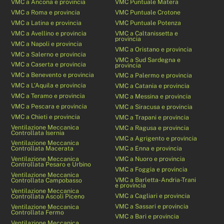
VMC a Ancona e provincia
VMC Puntuale Matera
VMC a Roma e provincia
VMC Puntuale Crotone
VMC a Latina e provincia
VMC Puntuale Potenza
VMC a Avellino e provincia
VMC a Caltanissetta e
provincia
VMC a Napoli e provincia
VMC a Oristano e provincia
VMC a Salerno e provincia
VMC a Sud Sardegna e
VMC a Caserta e provincia
provincia
VMC a Benevento e provincia
VMC a Palermo e provincia
VMC a L’Aquila e provincia
VMC a Catania e provincia
VMC a Teramo e provincia
VMC a Messina e provincia
VMC a Pescara e provincia
VMC a Siracusa e provincia
VMC a Chieti e provincia
VMC a Trapani e provincia
Ventilazione Meccanica
VMC a Ragusa e provincia
Controllata Isernia
VMC a Agrigento e provincia
Ventilazione Meccanica
Controllata Macerata
VMC a Enna e provincia
Ventilazione Meccanica
VMC a Nuoro e provincia
Controllata Pesaro e Urbino
VMC a Foggia e provincia
Ventilazione Meccanica
VMC a Barletta-Andria-Trani
Controllata Campobasso
e provincia
Ventilazione Meccanica
VMC a Cagliari e provincia
Controllata Ascoli Piceno
VMC a Sassari e provincia
Ventilazione Meccanica
Controllata Fermo
VMC a Bari e provincia
Ventilazione Meccanica