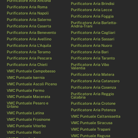
Purificatore Aria Ancona
Purificatore Aria Brindisi
Purificatore Aria Roma
Purificatore Aria Lecce
Purificatore Aria Napoli
Purificatore Aria Foggia
Purificatore Aria Salerno
Purificatore Aria Barletta-
Purificatore Aria Caserta
Andria-Trani
Purificatore Aria Benevento
Purificatore Aria Cagliari
Purificatore Aria Avellino
Purificatore Aria Sassari
Purificatore Aria L’Aquila
Purificatore Aria Nuoro
Purificatore Aria Teramo
Purificatore Aria Bari
Purificatore Aria Pescara
Purificatore Aria Taranto
Purificatore Aria Chieti
Purificatore Aria Vibo
Valentia
VMC Puntuale Campobasso
Purificatore Aria Matera
VMC Puntuale Isernia
Purificatore Aria Catanzaro
VMC Puntuale Ascoli Piceno
Purificatore Aria Cosenza
VMC Puntuale Fermo
Purificatore Aria Reggio
VMC Puntuale Macerata
Calabria
VMC Puntuale Pesaro e
Purificatore Aria Crotone
Urbino
Purificatore Aria Potenza
VMC Puntuale Latina
VMC Puntuale Caltanissetta
VMC Puntuale Frosinone
VMC Puntuale Siracusa
VMC Puntuale Viterbo
VMC Puntuale Trapani
VMC Puntuale Rieti
VMC Puntuale Ragusa