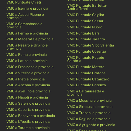
VMC Puntuale Chieti
VMC Puntuale Barletta-
VMC a Isernia e provincia
Andria-Trani
VMC a Ascoli Piceno e
VMC Puntuale Cagliari
provincia
VMC Puntuale Sassari
VMC a Campobasso e
provincia
VMC Puntuale Nuoro
VMC a Fermo e provincia
VMC Puntuale Bari
VMC a Macerata e provincia
VMC Puntuale Taranto
VMC a Pesaro e Urbino e
VMC Puntuale Vibo Valentia
provincia
VMC Puntuale Cosenza
VMC a Roma e provincia
VMC Puntuale Reggio
VMC a Latina e provincia
Calabria
VMC a Frosinone e provincia
VMC Puntuale Matera
VMC a Viterbo e provincia
VMC Puntuale Crotone
VMC a Rieti e provincia
VMC Puntuale Catanzaro
VMC a Ancona e provincia
VMC Puntuale Potenza
VMC a Avellino e provincia
VMC a Caltanissetta e
provincia
VMC a Napoli e provincia
VMC a Messina e provincia
VMC a Salerno e provincia
VMC a Siracusa e provincia
VMC a Caserta e provincia
VMC a Trapani e provincia
VMC a Benevento e provincia
VMC a Ragusa e provincia
VMC a L’Aquila e provincia
VMC a Agrigento e provincia
VMC a Teramo e provincia
VMC a Enna e provincia