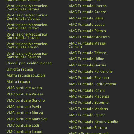
Ventilazione Meccanica
VMC Puntuale Livorno
Controllata Verona
VMC Puntuale Arezzo
Ventilazione Meccanica
VMC Puntuale Siena
Controllata Vicenza
VMC Puntuale Lucca
Ventilazione Meccanica
Controllata Padova
VMC Puntuale Pistoia
Ventilazione Meccanica
VMC Puntuale Grosseto
Controllata Treviso
VMC Puntuale Massa-
Ventilazione Meccanica
Carrara
Controllata Trento
VMC Puntuale Trieste
Ventilazione Meccanica
Controllata Bolzano
VMC Puntuale Udine
Rimedi per umidità in casa
VMC Puntuale Gorizia
Umidità in casa
VMC Puntuale Pordenone
Muffa in casa soluzioni
VMC Puntuale Ravenna
Muffa in casa
VMC Puntuale Forlì-Cesena
VMC puntuale Aosta
VMC Puntuale Rimini
VMC puntuale Varese
VMC Puntuale Piacenza
VMC puntuale Sondrio
VMC Puntuale Bologna
VMC puntuale Pavia
VMC Puntuale Modena
VMC puntuale Monza
VMC Puntuale Parma
VMC puntuale Mantova
VMC Puntuale Reggio Emilia
VMC puntuale Lodi
VMC Puntuale Ferrara
VMC puntuale Lecco
VMC a Prato e provincia