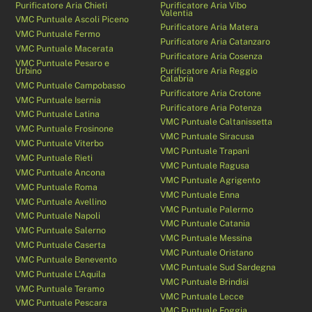
Purificatore Aria Chieti
Purificatore Aria Vibo
Valentia
VMC Puntuale Ascoli Piceno
Purificatore Aria Matera
VMC Puntuale Fermo
Purificatore Aria Catanzaro
VMC Puntuale Macerata
Purificatore Aria Cosenza
VMC Puntuale Pesaro e
Urbino
Purificatore Aria Reggio
Calabria
VMC Puntuale Campobasso
Purificatore Aria Crotone
VMC Puntuale Isernia
Purificatore Aria Potenza
VMC Puntuale Latina
VMC Puntuale Caltanissetta
VMC Puntuale Frosinone
VMC Puntuale Siracusa
VMC Puntuale Viterbo
VMC Puntuale Trapani
VMC Puntuale Rieti
VMC Puntuale Ragusa
VMC Puntuale Ancona
VMC Puntuale Agrigento
VMC Puntuale Roma
VMC Puntuale Enna
VMC Puntuale Avellino
VMC Puntuale Palermo
VMC Puntuale Napoli
VMC Puntuale Catania
VMC Puntuale Salerno
VMC Puntuale Messina
VMC Puntuale Caserta
VMC Puntuale Oristano
VMC Puntuale Benevento
VMC Puntuale Sud Sardegna
VMC Puntuale L’Aquila
VMC Puntuale Brindisi
VMC Puntuale Teramo
VMC Puntuale Lecce
VMC Puntuale Pescara
VMC Puntuale Foggia