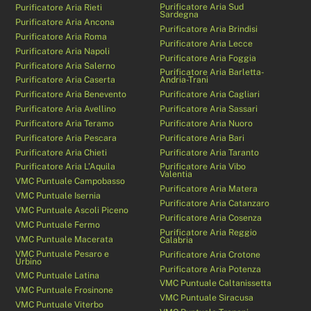
Purificatore Aria Sud
Purificatore Aria Rieti
Sardegna
Purificatore Aria Ancona
Purificatore Aria Brindisi
Purificatore Aria Roma
Purificatore Aria Lecce
Purificatore Aria Napoli
Purificatore Aria Foggia
Purificatore Aria Salerno
Purificatore Aria Barletta-
Purificatore Aria Caserta
Andria-Trani
Purificatore Aria Benevento
Purificatore Aria Cagliari
Purificatore Aria Avellino
Purificatore Aria Sassari
Purificatore Aria Teramo
Purificatore Aria Nuoro
Purificatore Aria Pescara
Purificatore Aria Bari
Purificatore Aria Chieti
Purificatore Aria Taranto
Purificatore Aria L’Aquila
Purificatore Aria Vibo
Valentia
VMC Puntuale Campobasso
Purificatore Aria Matera
VMC Puntuale Isernia
Purificatore Aria Catanzaro
VMC Puntuale Ascoli Piceno
Purificatore Aria Cosenza
VMC Puntuale Fermo
Purificatore Aria Reggio
VMC Puntuale Macerata
Calabria
VMC Puntuale Pesaro e
Purificatore Aria Crotone
Urbino
Purificatore Aria Potenza
VMC Puntuale Latina
VMC Puntuale Caltanissetta
VMC Puntuale Frosinone
VMC Puntuale Siracusa
VMC Puntuale Viterbo