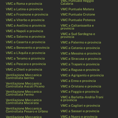
VMC Puntuale Reggio
VMC a Roma e provincia
Calabria
VMC a Latina e provincia
VMC Puntuale Matera
VMC a Frosinone e provincia
VMC Puntuale Crotone
VMC a Viterbo e provincia
VMC Puntuale Potenza
VMC a Avellino e provincia
VMC a Caltanissetta e
provincia
VMC a Napoli e provincia
VMC a Sud Sardegna e
VMC a Salerno e provincia
provincia
VMC a Caserta e provincia
VMC a Palermo e provincia
VMC a Benevento e provincia
VMC a Catania e provincia
VMC a L’Aquila e provincia
VMC a Messina e provincia
VMC a Teramo e provincia
VMC a Siracusa e provincia
VMC a Pescara e provincia
VMC a Trapani e provincia
VMC a Chieti e provincia
VMC a Ragusa e provincia
Ventilazione Meccanica
VMC a Agrigento e provincia
Controllata Isernia
VMC a Enna e provincia
Ventilazione Meccanica
Controllata Ascoli Piceno
VMC a Oristano e provincia
Ventilazione Meccanica
VMC a Foggia e provincia
Controllata Fermo
VMC a Barletta-Andria-Trani
Ventilazione Meccanica
e provincia
Controllata Macerata
VMC a Cagliari e provincia
Ventilazione Meccanica
VMC a Sassari e provincia
Controllata Pesaro e Urbino
VMC a Nuoro e provincia
Ventilazione Meccanica