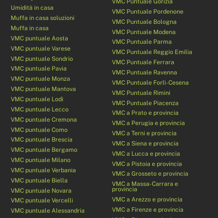
VMC Puntuale Gorizia
Umidità in casa
VMC Puntuale Pordenone
Muffa in casa soluzioni
VMC Puntuale Bologna
Muffa in casa
VMC Puntuale Modena
VMC puntuale Aosta
VMC Puntuale Parma
VMC puntuale Varese
VMC Puntuale Reggio Emilia
VMC puntuale Sondrio
VMC Puntuale Ferrara
VMC puntuale Pavia
VMC Puntuale Ravenna
VMC puntuale Monza
VMC Puntuale Forlì-Cesena
VMC puntuale Mantova
VMC Puntuale Rimini
VMC puntuale Lodi
VMC Puntuale Piacenza
VMC puntuale Lecco
VMC a Prato e provincia
VMC puntuale Cremona
VMC a Perugia e provincia
VMC puntuale Como
VMC a Terni e provincia
VMC puntuale Brescia
VMC a Siena e provincia
VMC puntuale Bergamo
VMC a Lucca e provincia
VMC puntuale Milano
VMC a Pistoia e provincia
VMC puntuale Verbania
VMC a Grosseto e provincia
VMC puntuale Biella
VMC a Massa-Carrara e
provincia
VMC puntuale Novara
VMC a Arezzo e provincia
VMC puntuale Vercelli
VMC a Firenze e provincia
VMC puntuale Alessandria