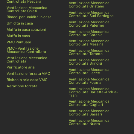
Controllata Pescara
Ventilazione Meccanica
Controllata Oristano
Ventilazione Meccanica
Controllata Chieti
Ventilazione Meccanica
Controllata Sud Sardegna
Rimedi per umidità in casa
Ventilazione Meccanica
Umidità in casa
Controllata Palermo
Muffa in casa soluzioni
Ventilazione Meccanica
Controllata Catania
Muffa in casa
Ventilazione Meccanica
VMC Puntuale
Controllata Messina
VMC – Ventilazione
Ventilazione Meccanica
Meccanica Controllata
Controllata Taranto
Ventilazione Meccanica
Ventilazione Meccanica
Controllata
Controllata Brindisi
Purificatore aria
Ventilazione Meccanica
Controllata Lecce
Ventilazione forzata VMC
Ventilazione Meccanica
Ricircolo aria casa VMC
Controllata Foggia
Aerazione forzata
Ventilazione Meccanica
Controllata Barletta-Andria-
Trani
Ventilazione Meccanica
Controllata Cagliari
Ventilazione Meccanica
Controllata Sassari
Ventilazione Meccanica
Controllata Nuoro