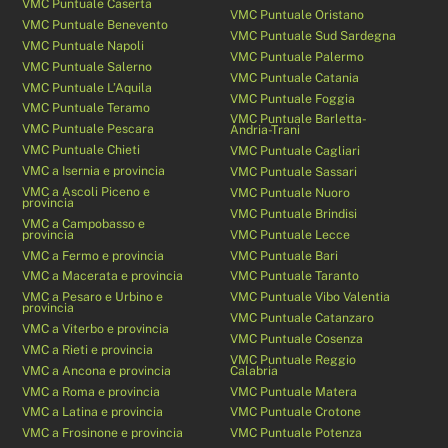
VMC Puntuale Caserta
VMC Puntuale Oristano
VMC Puntuale Benevento
VMC Puntuale Sud Sardegna
VMC Puntuale Napoli
VMC Puntuale Palermo
VMC Puntuale Salerno
VMC Puntuale Catania
VMC Puntuale L’Aquila
VMC Puntuale Foggia
VMC Puntuale Teramo
VMC Puntuale Barletta-
VMC Puntuale Pescara
Andria-Trani
VMC Puntuale Chieti
VMC Puntuale Cagliari
VMC a Isernia e provincia
VMC Puntuale Sassari
VMC a Ascoli Piceno e
VMC Puntuale Nuoro
provincia
VMC Puntuale Brindisi
VMC a Campobasso e
provincia
VMC Puntuale Lecce
VMC a Fermo e provincia
VMC Puntuale Bari
VMC a Macerata e provincia
VMC Puntuale Taranto
VMC a Pesaro e Urbino e
VMC Puntuale Vibo Valentia
provincia
VMC Puntuale Catanzaro
VMC a Viterbo e provincia
VMC Puntuale Cosenza
VMC a Rieti e provincia
VMC Puntuale Reggio
VMC a Ancona e provincia
Calabria
VMC a Roma e provincia
VMC Puntuale Matera
VMC a Latina e provincia
VMC Puntuale Crotone
VMC a Frosinone e provincia
VMC Puntuale Potenza