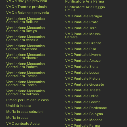
VMC a Rovigo e provincia
Purificatore Aria Parma
VMC a Trento e provincia
Purificatore Aria Reggio
Emilia
VMC a Bolzano e provincia
VMC Puntuale Perugia
Ventilazione Meccanica
Controllata Belluno
VMC Puntuale Prato
Ventilazione Meccanica
VMC Puntuale Terni
Controllata Rovigo
VMC Puntuale Massa-
Ventilazione Meccanica
Carrara
Controllata Venezia
VMC Puntuale Firenze
Ventilazione Meccanica
Controllata Verona
VMC Puntuale Pisa
Ventilazione Meccanica
VMC Puntuale Livorno
Controllata Vicenza
VMC Puntuale Arezzo
Ventilazione Meccanica
VMC Puntuale Siena
Controllata Padova
VMC Puntuale Lucca
Ventilazione Meccanica
Controllata Treviso
VMC Puntuale Pistoia
Ventilazione Meccanica
VMC Puntuale Grosseto
Controllata Trento
VMC Puntuale Trieste
Ventilazione Meccanica
Controllata Bolzano
VMC Puntuale Udine
Rimedi per umidità in casa
VMC Puntuale Gorizia
Umidità in casa
VMC Puntuale Pordenone
Muffa in casa soluzioni
VMC Puntuale Bologna
Muffa in casa
VMC Puntuale Modena
VMC puntuale Aosta
VMC Puntuale Parma