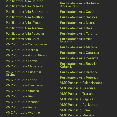
Purificatore Aria Salerno
Purificatore Aria Barletta-
Purificatore Aria Caserta
Andria-Trani
Purificatore Aria Benevento
Purificatore Aria Cagliari
Purificatore Aria Avellino
Purificatore Aria Sassari
Purificatore Aria L’Aquila
Purificatore Aria Nuoro
Purificatore Aria Teramo
Purificatore Aria Bari
Purificatore Aria Pescara
Purificatore Aria Taranto
Purificatore Aria Chieti
Purificatore Aria Vibo
Valentia
VMC Puntuale Campobasso
Purificatore Aria Matera
VMC Puntuale Isernia
Purificatore Aria Catanzaro
VMC Puntuale Ascoli Piceno
Purificatore Aria Cosenza
VMC Puntuale Fermo
Purificatore Aria Reggio
VMC Puntuale Macerata
Calabria
VMC Puntuale Pesaro e
Purificatore Aria Crotone
Urbino
Purificatore Aria Potenza
VMC Puntuale Latina
VMC Puntuale Caltanissetta
VMC Puntuale Frosinone
VMC Puntuale Siracusa
VMC Puntuale Viterbo
VMC Puntuale Trapani
VMC Puntuale Rieti
VMC Puntuale Ragusa
VMC Puntuale Ancona
VMC Puntuale Agrigento
VMC Puntuale Roma
VMC Puntuale Enna
VMC Puntuale Avellino
VMC Puntuale Messina