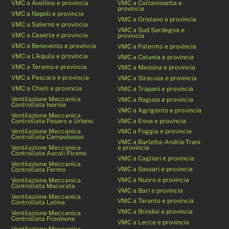
VMC a Avellino e provincia
VMC a Caltanissetta e
provincia
VMC a Napoli e provincia
VMC a Oristano e provincia
VMC a Salerno e provincia
VMC a Sud Sardegna e
VMC a Caserta e provincia
provincia
VMC a Benevento e provincia
VMC a Palermo e provincia
VMC a L’Aquila e provincia
VMC a Catania e provincia
VMC a Teramo e provincia
VMC a Messina e provincia
VMC a Pescara e provincia
VMC a Siracusa e provincia
VMC a Chieti e provincia
VMC a Trapani e provincia
Ventilazione Meccanica
VMC a Ragusa e provincia
Controllata Isernia
VMC a Agrigento e provincia
Ventilazione Meccanica
Controllata Pesaro e Urbino
VMC a Enna e provincia
Ventilazione Meccanica
VMC a Foggia e provincia
Controllata Campobasso
VMC a Barletta-Andria-Trani
Ventilazione Meccanica
e provincia
Controllata Ascoli Piceno
VMC a Cagliari e provincia
Ventilazione Meccanica
VMC a Sassari e provincia
Controllata Fermo
VMC a Nuoro e provincia
Ventilazione Meccanica
Controllata Macerata
VMC a Bari e provincia
Ventilazione Meccanica
VMC a Taranto e provincia
Controllata Latina
VMC a Brindisi e provincia
Ventilazione Meccanica
Controllata Frosinone
VMC a Lecce e provincia
Ventilazione Meccanica