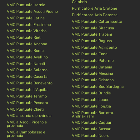
Calabria
VMC Puntuale Isernia
Purificatore Aria Crotone
VMC Puntuale Ascoli Piceno
Purificatore Aria Potenza
VMC Puntuale Latina
VMC Puntuale Caltanissetta
VMC Puntuale Frosinone
VMC Puntuale Siracusa
VMC Puntuale Viterbo
VMC Puntuale Trapani
VMC Puntuale Rieti
VMC Puntuale Ragusa
VMC Puntuale Ancona
VMC Puntuale Agrigento
VMC Puntuale Roma
VMC Puntuale Enna
VMC Puntuale Avellino
VMC Puntuale Palermo
VMC Puntuale Napoli
VMC Puntuale Catania
VMC Puntuale Salerno
VMC Puntuale Messina
VMC Puntuale Caserta
VMC Puntuale Oristano
VMC Puntuale Benevento
VMC Puntuale Sud Sardegna
VMC Puntuale L’Aquila
VMC Puntuale Brindisi
VMC Puntuale Teramo
VMC Puntuale Lecce
VMC Puntuale Pescara
VMC Puntuale Foggia
VMC Puntuale Chieti
VMC Puntuale Barletta-
VMC a Isernia e provincia
Andria-Trani
VMC a Ascoli Piceno e
VMC Puntuale Cagliari
provincia
VMC Puntuale Sassari
VMC a Campobasso e
provincia
VMC Puntuale Nuoro