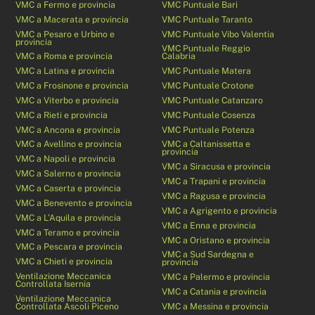
VMC a Fermo e provincia
VMC Puntuale Bari
VMC a Macerata e provincia
VMC Puntuale Taranto
VMC a Pesaro e Urbino e
VMC Puntuale Vibo Valentia
provincia
VMC Puntuale Reggio
VMC a Roma e provincia
Calabria
VMC a Latina e provincia
VMC Puntuale Matera
VMC a Frosinone e provincia
VMC Puntuale Crotone
VMC a Viterbo e provincia
VMC Puntuale Catanzaro
VMC a Rieti e provincia
VMC Puntuale Cosenza
VMC a Ancona e provincia
VMC Puntuale Potenza
VMC a Avellino e provincia
VMC a Caltanissetta e
provincia
VMC a Napoli e provincia
VMC a Siracusa e provincia
VMC a Salerno e provincia
VMC a Trapani e provincia
VMC a Caserta e provincia
VMC a Ragusa e provincia
VMC a Benevento e provincia
VMC a Agrigento e provincia
VMC a L’Aquila e provincia
VMC a Enna e provincia
VMC a Teramo e provincia
VMC a Oristano e provincia
VMC a Pescara e provincia
VMC a Sud Sardegna e
VMC a Chieti e provincia
provincia
Ventilazione Meccanica
VMC a Palermo e provincia
Controllata Isernia
VMC a Catania e provincia
Ventilazione Meccanica
Controllata Ascoli Piceno
VMC a Messina e provincia