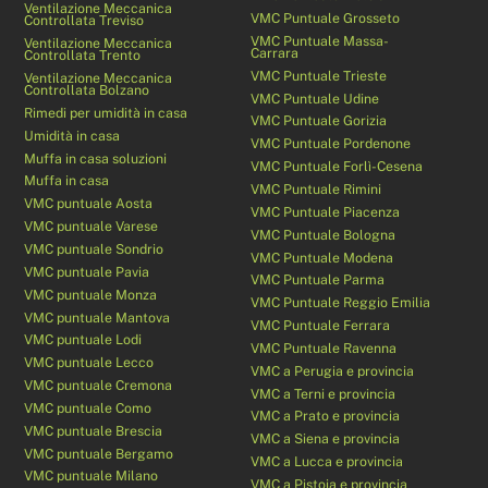
Ventilazione Meccanica
VMC Puntuale Grosseto
Controllata Treviso
VMC Puntuale Massa-
Ventilazione Meccanica
Carrara
Controllata Trento
VMC Puntuale Trieste
Ventilazione Meccanica
Controllata Bolzano
VMC Puntuale Udine
Rimedi per umidità in casa
VMC Puntuale Gorizia
Umidità in casa
VMC Puntuale Pordenone
Muffa in casa soluzioni
VMC Puntuale Forlì-Cesena
Muffa in casa
VMC Puntuale Rimini
VMC puntuale Aosta
VMC Puntuale Piacenza
VMC puntuale Varese
VMC Puntuale Bologna
VMC puntuale Sondrio
VMC Puntuale Modena
VMC puntuale Pavia
VMC Puntuale Parma
VMC puntuale Monza
VMC Puntuale Reggio Emilia
VMC puntuale Mantova
VMC Puntuale Ferrara
VMC puntuale Lodi
VMC Puntuale Ravenna
VMC puntuale Lecco
VMC a Perugia e provincia
VMC puntuale Cremona
VMC a Terni e provincia
VMC puntuale Como
VMC a Prato e provincia
VMC puntuale Brescia
VMC a Siena e provincia
VMC puntuale Bergamo
VMC a Lucca e provincia
VMC puntuale Milano
VMC a Pistoia e provincia