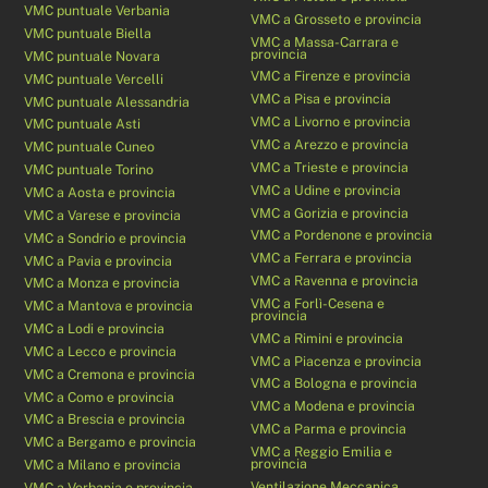
VMC puntuale Verbania
VMC a Grosseto e provincia
VMC puntuale Biella
VMC a Massa-Carrara e
provincia
VMC puntuale Novara
VMC a Firenze e provincia
VMC puntuale Vercelli
VMC a Pisa e provincia
VMC puntuale Alessandria
VMC a Livorno e provincia
VMC puntuale Asti
VMC a Arezzo e provincia
VMC puntuale Cuneo
VMC a Trieste e provincia
VMC puntuale Torino
VMC a Udine e provincia
VMC a Aosta e provincia
VMC a Gorizia e provincia
VMC a Varese e provincia
VMC a Pordenone e provincia
VMC a Sondrio e provincia
VMC a Ferrara e provincia
VMC a Pavia e provincia
VMC a Ravenna e provincia
VMC a Monza e provincia
VMC a Forlì-Cesena e
VMC a Mantova e provincia
provincia
VMC a Lodi e provincia
VMC a Rimini e provincia
VMC a Lecco e provincia
VMC a Piacenza e provincia
VMC a Cremona e provincia
VMC a Bologna e provincia
VMC a Como e provincia
VMC a Modena e provincia
VMC a Brescia e provincia
VMC a Parma e provincia
VMC a Bergamo e provincia
VMC a Reggio Emilia e
provincia
VMC a Milano e provincia
Ventilazione Meccanica
VMC a Verbania e provincia