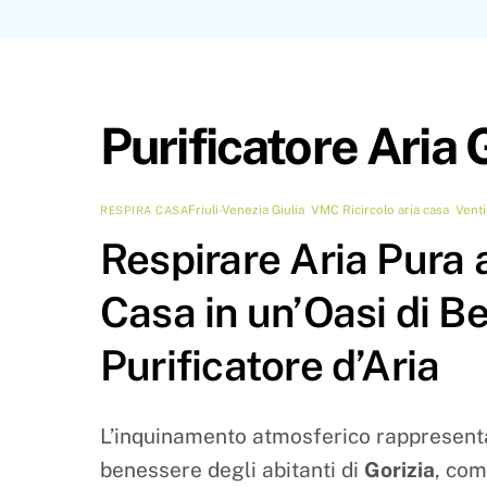
Purificatore Aria 
Friuli-Venezia Giulia
,
VMC
Ricircolo aria casa
,
Venti
RESPIRA CASA
Respirare Aria Pura 
Casa in un’Oasi di 
Purificatore d’Aria
L’inquinamento atmosferico rappresenta
benessere degli abitanti di
Gorizia
, com