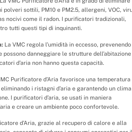
La VMC Purificatore d’Aria è in grado di eliminare
 polveri sottili, PM10 e PM2.5, allergeni, VOC, vir
s nocivi come il radon. I purificatori tradizionali,
o tutti questi tipi di inquinanti.
a:
La VMC regola l’umidità in eccesso, prevenendo
 possono danneggiare le strutture dell’abitazione
catori d’aria non hanno questa capacità.
MC Purificatore d’Aria favorisce una temperatura
 eliminando i ristagni d’aria e garantendo un clima
e. I purificatori d’aria, se usati in maniera
’aria e creare un ambiente poco confortevole.
atore d’Aria, grazie al recupero di calore e alla