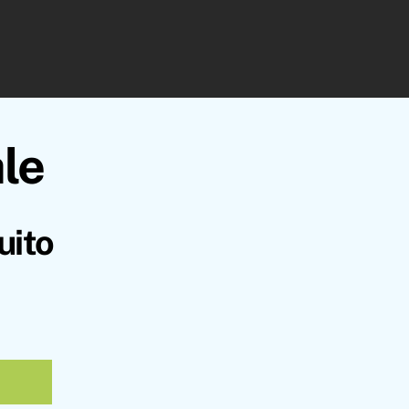
ale
uito