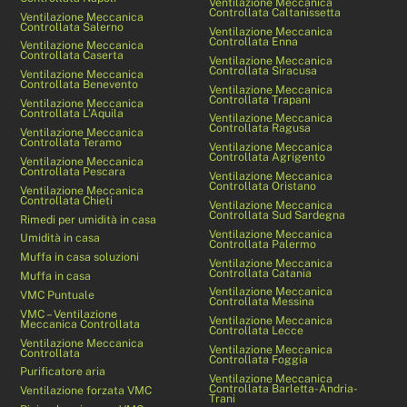
Ventilazione Meccanica
Controllata Caltanissetta
Ventilazione Meccanica
Controllata Salerno
Ventilazione Meccanica
Controllata Enna
Ventilazione Meccanica
Controllata Caserta
Ventilazione Meccanica
Controllata Siracusa
Ventilazione Meccanica
Controllata Benevento
Ventilazione Meccanica
Controllata Trapani
Ventilazione Meccanica
Controllata L’Aquila
Ventilazione Meccanica
Controllata Ragusa
Ventilazione Meccanica
Controllata Teramo
Ventilazione Meccanica
Controllata Agrigento
Ventilazione Meccanica
Controllata Pescara
Ventilazione Meccanica
Controllata Oristano
Ventilazione Meccanica
Controllata Chieti
Ventilazione Meccanica
Controllata Sud Sardegna
Rimedi per umidità in casa
Ventilazione Meccanica
Umidità in casa
Controllata Palermo
Muffa in casa soluzioni
Ventilazione Meccanica
Controllata Catania
Muffa in casa
Ventilazione Meccanica
VMC Puntuale
Controllata Messina
VMC – Ventilazione
Ventilazione Meccanica
Meccanica Controllata
Controllata Lecce
Ventilazione Meccanica
Ventilazione Meccanica
Controllata
Controllata Foggia
Purificatore aria
Ventilazione Meccanica
Controllata Barletta-Andria-
Ventilazione forzata VMC
Trani