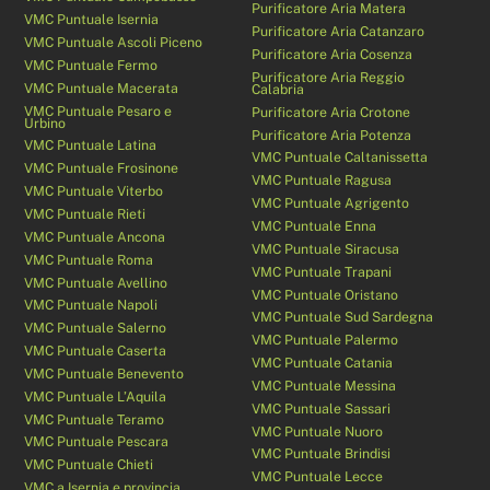
Purificatore Aria Matera
VMC Puntuale Isernia
Purificatore Aria Catanzaro
VMC Puntuale Ascoli Piceno
Purificatore Aria Cosenza
VMC Puntuale Fermo
Purificatore Aria Reggio
VMC Puntuale Macerata
Calabria
VMC Puntuale Pesaro e
Purificatore Aria Crotone
Urbino
Purificatore Aria Potenza
VMC Puntuale Latina
VMC Puntuale Caltanissetta
VMC Puntuale Frosinone
VMC Puntuale Ragusa
VMC Puntuale Viterbo
VMC Puntuale Agrigento
VMC Puntuale Rieti
VMC Puntuale Enna
VMC Puntuale Ancona
VMC Puntuale Siracusa
VMC Puntuale Roma
VMC Puntuale Trapani
VMC Puntuale Avellino
VMC Puntuale Oristano
VMC Puntuale Napoli
VMC Puntuale Sud Sardegna
VMC Puntuale Salerno
VMC Puntuale Palermo
VMC Puntuale Caserta
VMC Puntuale Catania
VMC Puntuale Benevento
VMC Puntuale Messina
VMC Puntuale L’Aquila
VMC Puntuale Sassari
VMC Puntuale Teramo
VMC Puntuale Nuoro
VMC Puntuale Pescara
VMC Puntuale Brindisi
VMC Puntuale Chieti
VMC Puntuale Lecce
VMC a Isernia e provincia