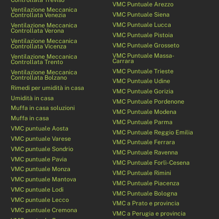
VMC Puntuale Arezzo
Ventilazione Meccanica
VMC Puntuale Siena
Controllata Venezia
VMC Puntuale Lucca
Ventilazione Meccanica
Controllata Verona
VMC Puntuale Pistoia
Ventilazione Meccanica
VMC Puntuale Grosseto
Controllata Vicenza
VMC Puntuale Massa-
Ventilazione Meccanica
Carrara
Controllata Trento
VMC Puntuale Trieste
Ventilazione Meccanica
Controllata Bolzano
VMC Puntuale Udine
Rimedi per umidità in casa
VMC Puntuale Gorizia
Umidità in casa
VMC Puntuale Pordenone
Muffa in casa soluzioni
VMC Puntuale Modena
Muffa in casa
VMC Puntuale Parma
VMC puntuale Aosta
VMC Puntuale Reggio Emilia
VMC puntuale Varese
VMC Puntuale Ferrara
VMC puntuale Sondrio
VMC Puntuale Ravenna
VMC puntuale Pavia
VMC Puntuale Forlì-Cesena
VMC puntuale Monza
VMC Puntuale Rimini
VMC puntuale Mantova
VMC Puntuale Piacenza
VMC puntuale Lodi
VMC Puntuale Bologna
VMC puntuale Lecco
VMC a Prato e provincia
VMC puntuale Cremona
VMC a Perugia e provincia