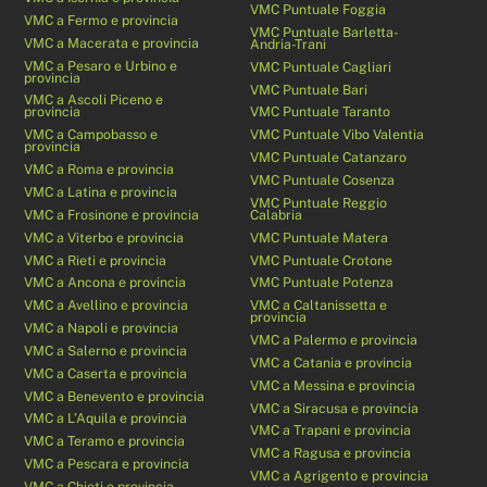
VMC Puntuale Foggia
VMC a Fermo e provincia
VMC Puntuale Barletta-
VMC a Macerata e provincia
Andria-Trani
VMC a Pesaro e Urbino e
VMC Puntuale Cagliari
provincia
VMC Puntuale Bari
VMC a Ascoli Piceno e
provincia
VMC Puntuale Taranto
VMC a Campobasso e
VMC Puntuale Vibo Valentia
provincia
VMC Puntuale Catanzaro
VMC a Roma e provincia
VMC Puntuale Cosenza
VMC a Latina e provincia
VMC Puntuale Reggio
VMC a Frosinone e provincia
Calabria
VMC a Viterbo e provincia
VMC Puntuale Matera
VMC a Rieti e provincia
VMC Puntuale Crotone
VMC a Ancona e provincia
VMC Puntuale Potenza
VMC a Avellino e provincia
VMC a Caltanissetta e
provincia
VMC a Napoli e provincia
VMC a Palermo e provincia
VMC a Salerno e provincia
VMC a Catania e provincia
VMC a Caserta e provincia
VMC a Messina e provincia
VMC a Benevento e provincia
VMC a Siracusa e provincia
VMC a L’Aquila e provincia
VMC a Trapani e provincia
VMC a Teramo e provincia
VMC a Ragusa e provincia
VMC a Pescara e provincia
VMC a Agrigento e provincia
VMC a Chieti e provincia