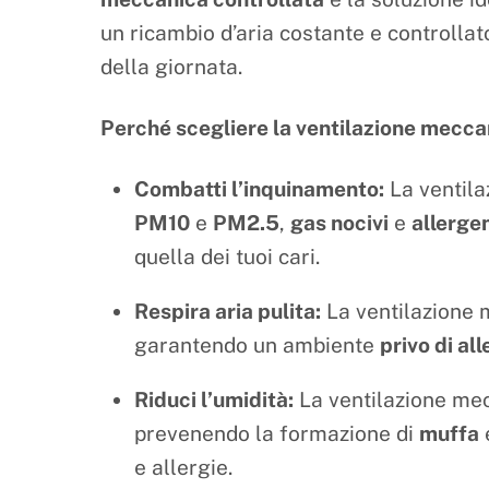
un ricambio d’aria costante e controllat
della giornata.
Perché scegliere la ventilazione meccan
Combatti l’inquinamento:
La ventila
PM10
e
PM2.5
,
gas nocivi
e
allergen
quella dei tuoi cari.
Respira aria pulita:
La ventilazione me
garantendo un ambiente
privo di al
Riduci l’umidità:
La ventilazione mecc
prevenendo la formazione di
muffa
e allergie.