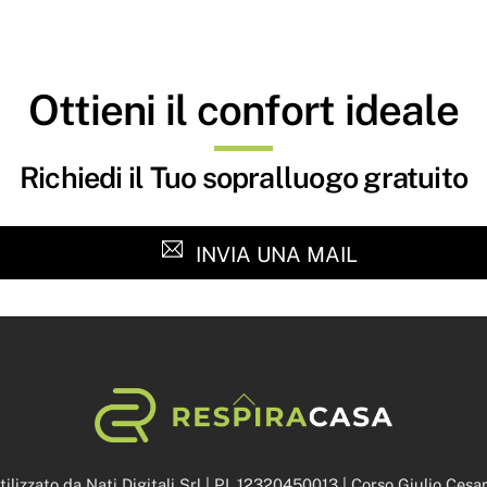
Ottieni il confort ideale
Richiedi il Tuo sopralluogo gratuito
INVIA UNA MAIL
Back
To
Top
lizzato da Nati Digitali Srl | P.I. 12320450013 | Corso Giulio Ces