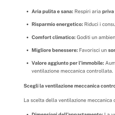
Aria pulita e sana:
Respiri aria
priva
Risparmio energetico:
Riduci i consu
Comfort climatico:
Goditi un ambie
Migliore benessere:
Favorisci un
so
Valore aggiunto per l’immobile:
Aume
ventilazione meccanica controllata.
Scegli la ventilazione meccanica control
La scelta della ventilazione meccanica c
Dimensioni dell’appartamento:
La ve