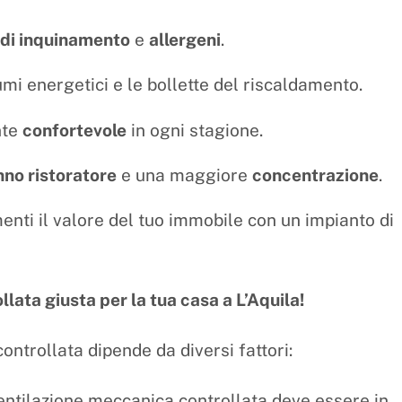
 di inquinamento
e
allergeni
.
mi energetici e le bollette del riscaldamento.
nte
confortevole
in ogni stagione.
nno ristoratore
e una maggiore
concentrazione
.
nti il valore del tuo immobile con un impianto di
lata giusta per la tua casa a L’Aquila!
ontrollata dipende da diversi fattori:
ntilazione meccanica controllata deve essere in