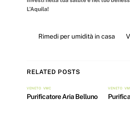
Investi nella tua salute e nel tuo benes
L’Aquila!
Rimedi per umidità in casa
V
RELATED POSTS
VENETO
,
VMC
VENETO
,
VM
Purificatore Aria Belluno
Purific