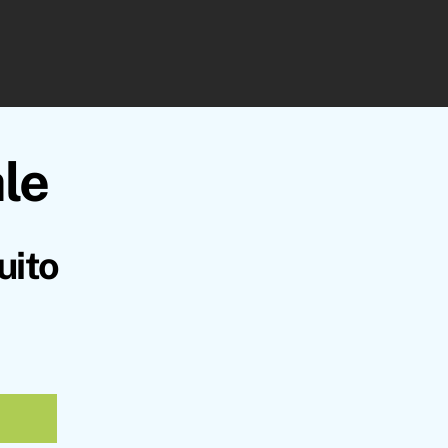
ale
uito