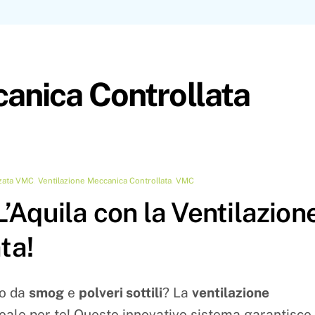
anica Controllata
rzata VMC
,
Ventilazione Meccanica Controllata
,
VMC
’Aquila con la Ventilazion
ta!
to da
smog
e
polveri sottili
? La
ventilazione
deale per te! Questo innovativo sistema garantisce