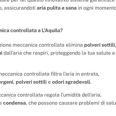
o, assicurandoti
aria pulita e sana
in ogni moment
ica controllata a L’Aquila?
zione meccanica controllata elimina
polveri sottili
i
dall’aria che respiri, proteggendo la tua salute e
ccanica controllata filtra l’aria in entrata,
lergeni
,
polveri sottili
e
odori sgradevoli
.
anica controllata regola l’umidità dell’aria,
e
condensa
, che possono causare problemi di salu