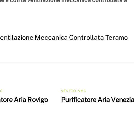
sere con la ventilazione meccanica controllata a
entilazione Meccanica Controllata Teramo
C
VENETO
,
VMC
atore Aria Rovigo
Purificatore Aria Venezi