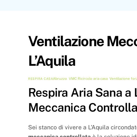
Ventilazione Mecc
L’Aquila
Abruzzo
,
VMC
Ricircolo aria casa
,
Ventilazione fo
RESPIRA CASA
Respira Aria Sana a L
Meccanica Controlla
Sei stanco di vivere a L’Aquila circonda
meccanica controllata
è la soluzione i