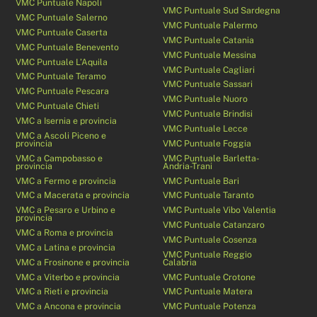
VMC Puntuale Napoli
VMC Puntuale Sud Sardegna
VMC Puntuale Salerno
VMC Puntuale Palermo
VMC Puntuale Caserta
VMC Puntuale Catania
VMC Puntuale Benevento
VMC Puntuale Messina
VMC Puntuale L’Aquila
VMC Puntuale Cagliari
VMC Puntuale Teramo
VMC Puntuale Sassari
VMC Puntuale Pescara
VMC Puntuale Nuoro
VMC Puntuale Chieti
VMC Puntuale Brindisi
VMC a Isernia e provincia
VMC Puntuale Lecce
VMC a Ascoli Piceno e
provincia
VMC Puntuale Foggia
VMC a Campobasso e
VMC Puntuale Barletta-
provincia
Andria-Trani
VMC a Fermo e provincia
VMC Puntuale Bari
VMC a Macerata e provincia
VMC Puntuale Taranto
VMC a Pesaro e Urbino e
VMC Puntuale Vibo Valentia
provincia
VMC Puntuale Catanzaro
VMC a Roma e provincia
VMC Puntuale Cosenza
VMC a Latina e provincia
VMC Puntuale Reggio
VMC a Frosinone e provincia
Calabria
VMC a Viterbo e provincia
VMC Puntuale Crotone
VMC a Rieti e provincia
VMC Puntuale Matera
VMC a Ancona e provincia
VMC Puntuale Potenza