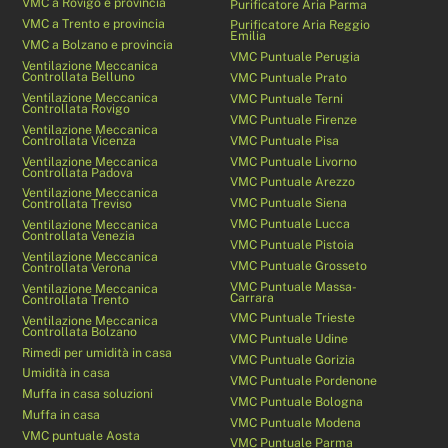
VMC a Rovigo e provincia
Purificatore Aria Parma
VMC a Trento e provincia
Purificatore Aria Reggio
Emilia
VMC a Bolzano e provincia
VMC Puntuale Perugia
Ventilazione Meccanica
Controllata Belluno
VMC Puntuale Prato
Ventilazione Meccanica
VMC Puntuale Terni
Controllata Rovigo
VMC Puntuale Firenze
Ventilazione Meccanica
Controllata Vicenza
VMC Puntuale Pisa
Ventilazione Meccanica
VMC Puntuale Livorno
Controllata Padova
VMC Puntuale Arezzo
Ventilazione Meccanica
VMC Puntuale Siena
Controllata Treviso
VMC Puntuale Lucca
Ventilazione Meccanica
Controllata Venezia
VMC Puntuale Pistoia
Ventilazione Meccanica
VMC Puntuale Grosseto
Controllata Verona
VMC Puntuale Massa-
Ventilazione Meccanica
Carrara
Controllata Trento
VMC Puntuale Trieste
Ventilazione Meccanica
Controllata Bolzano
VMC Puntuale Udine
Rimedi per umidità in casa
VMC Puntuale Gorizia
Umidità in casa
VMC Puntuale Pordenone
Muffa in casa soluzioni
VMC Puntuale Bologna
Muffa in casa
VMC Puntuale Modena
VMC puntuale Aosta
VMC Puntuale Parma