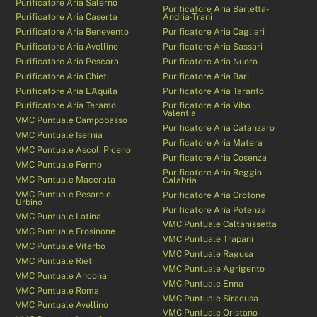
Purificatore Aria Salerno
Purificatore Aria Barletta-
Purificatore Aria Caserta
Andria-Trani
Purificatore Aria Benevento
Purificatore Aria Cagliari
Purificatore Aria Avellino
Purificatore Aria Sassari
Purificatore Aria Pescara
Purificatore Aria Nuoro
Purificatore Aria Chieti
Purificatore Aria Bari
Purificatore Aria L’Aquila
Purificatore Aria Taranto
Purificatore Aria Teramo
Purificatore Aria Vibo
Valentia
VMC Puntuale Campobasso
Purificatore Aria Catanzaro
VMC Puntuale Isernia
Purificatore Aria Matera
VMC Puntuale Ascoli Piceno
Purificatore Aria Cosenza
VMC Puntuale Fermo
Purificatore Aria Reggio
VMC Puntuale Macerata
Calabria
VMC Puntuale Pesaro e
Purificatore Aria Crotone
Urbino
Purificatore Aria Potenza
VMC Puntuale Latina
VMC Puntuale Caltanissetta
VMC Puntuale Frosinone
VMC Puntuale Trapani
VMC Puntuale Viterbo
VMC Puntuale Ragusa
VMC Puntuale Rieti
VMC Puntuale Agrigento
VMC Puntuale Ancona
VMC Puntuale Enna
VMC Puntuale Roma
VMC Puntuale Siracusa
VMC Puntuale Avellino
VMC Puntuale Oristano