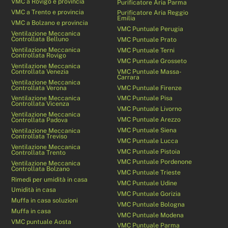
VMC a Rovigo e provincia
Purificatore Aria Parma
VMC a Trento e provincia
Purificatore Aria Reggio
Emilia
VMC a Bolzano e provincia
VMC Puntuale Perugia
Ventilazione Meccanica
Controllata Belluno
VMC Puntuale Prato
Ventilazione Meccanica
VMC Puntuale Terni
Controllata Rovigo
VMC Puntuale Grosseto
Ventilazione Meccanica
Controllata Venezia
VMC Puntuale Massa-
Carrara
Ventilazione Meccanica
Controllata Verona
VMC Puntuale Firenze
Ventilazione Meccanica
VMC Puntuale Pisa
Controllata Vicenza
VMC Puntuale Livorno
Ventilazione Meccanica
VMC Puntuale Arezzo
Controllata Padova
VMC Puntuale Siena
Ventilazione Meccanica
Controllata Treviso
VMC Puntuale Lucca
Ventilazione Meccanica
VMC Puntuale Pistoia
Controllata Trento
VMC Puntuale Pordenone
Ventilazione Meccanica
Controllata Bolzano
VMC Puntuale Trieste
Rimedi per umidità in casa
VMC Puntuale Udine
Umidità in casa
VMC Puntuale Gorizia
Muffa in casa soluzioni
VMC Puntuale Bologna
Muffa in casa
VMC Puntuale Modena
VMC puntuale Aosta
VMC Puntuale Parma