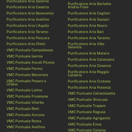
Purificatore Aria Salerno
Purificatore Aria Barletta-
Purificatore Aria Caserta
Andria-Trani
Purificatore Aria Benevento
Purificatore Aria Cagliari
Purificatore Aria Avellino
Purificatore Aria Sassari
Purificatore Aria L’Aquila
Purificatore Aria Nuoro
Purificatore Aria Teramo
Purificatore Aria Bari
Purificatore Aria Pescara
Purificatore Aria Taranto
Purificatore Aria Chieti
Purificatore Aria Vibo
Valentia
VMC Puntuale Campobasso
Purificatore Aria Matera
VMC Puntuale Isernia
Purificatore Aria Catanzaro
VMC Puntuale Ascoli Piceno
Purificatore Aria Cosenza
VMC Puntuale Fermo
Purificatore Aria Reggio
VMC Puntuale Macerata
Calabria
VMC Puntuale Pesaro e
Purificatore Aria Crotone
Urbino
Purificatore Aria Potenza
VMC Puntuale Latina
VMC Puntuale Caltanissetta
VMC Puntuale Frosinone
VMC Puntuale Siracusa
VMC Puntuale Viterbo
VMC Puntuale Trapani
VMC Puntuale Rieti
VMC Puntuale Ragusa
VMC Puntuale Ancona
VMC Puntuale Agrigento
VMC Puntuale Roma
VMC Puntuale Enna
VMC Puntuale Avellino
VMC Puntuale Catania