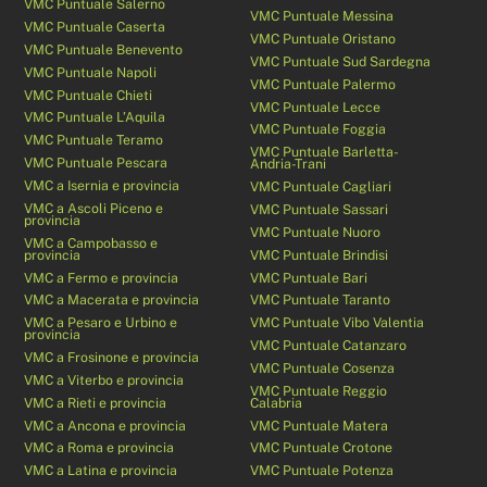
VMC Puntuale Salerno
VMC Puntuale Messina
VMC Puntuale Caserta
VMC Puntuale Oristano
VMC Puntuale Benevento
VMC Puntuale Sud Sardegna
VMC Puntuale Napoli
VMC Puntuale Palermo
VMC Puntuale Chieti
VMC Puntuale Lecce
VMC Puntuale L’Aquila
VMC Puntuale Foggia
VMC Puntuale Teramo
VMC Puntuale Barletta-
VMC Puntuale Pescara
Andria-Trani
VMC a Isernia e provincia
VMC Puntuale Cagliari
VMC a Ascoli Piceno e
VMC Puntuale Sassari
provincia
VMC Puntuale Nuoro
VMC a Campobasso e
provincia
VMC Puntuale Brindisi
VMC a Fermo e provincia
VMC Puntuale Bari
VMC a Macerata e provincia
VMC Puntuale Taranto
VMC a Pesaro e Urbino e
VMC Puntuale Vibo Valentia
provincia
VMC Puntuale Catanzaro
VMC a Frosinone e provincia
VMC Puntuale Cosenza
VMC a Viterbo e provincia
VMC Puntuale Reggio
VMC a Rieti e provincia
Calabria
VMC a Ancona e provincia
VMC Puntuale Matera
VMC a Roma e provincia
VMC Puntuale Crotone
VMC a Latina e provincia
VMC Puntuale Potenza