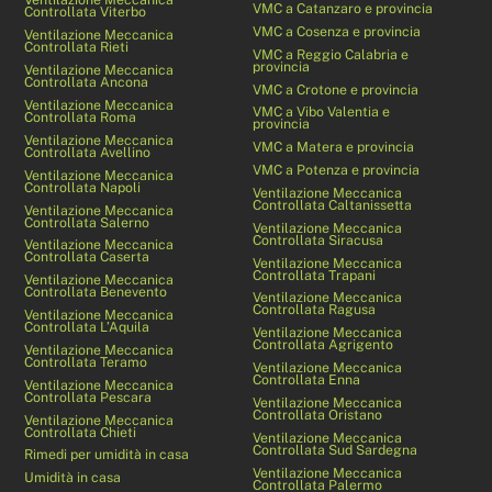
VMC a Catanzaro e provincia
Controllata Viterbo
VMC a Cosenza e provincia
Ventilazione Meccanica
Controllata Rieti
VMC a Reggio Calabria e
provincia
Ventilazione Meccanica
Controllata Ancona
VMC a Crotone e provincia
Ventilazione Meccanica
VMC a Vibo Valentia e
Controllata Roma
provincia
Ventilazione Meccanica
VMC a Matera e provincia
Controllata Avellino
VMC a Potenza e provincia
Ventilazione Meccanica
Controllata Napoli
Ventilazione Meccanica
Controllata Caltanissetta
Ventilazione Meccanica
Controllata Salerno
Ventilazione Meccanica
Controllata Siracusa
Ventilazione Meccanica
Controllata Caserta
Ventilazione Meccanica
Controllata Trapani
Ventilazione Meccanica
Controllata Benevento
Ventilazione Meccanica
Controllata Ragusa
Ventilazione Meccanica
Controllata L’Aquila
Ventilazione Meccanica
Controllata Agrigento
Ventilazione Meccanica
Controllata Teramo
Ventilazione Meccanica
Controllata Enna
Ventilazione Meccanica
Controllata Pescara
Ventilazione Meccanica
Controllata Oristano
Ventilazione Meccanica
Controllata Chieti
Ventilazione Meccanica
Controllata Sud Sardegna
Rimedi per umidità in casa
Ventilazione Meccanica
Umidità in casa
Controllata Palermo