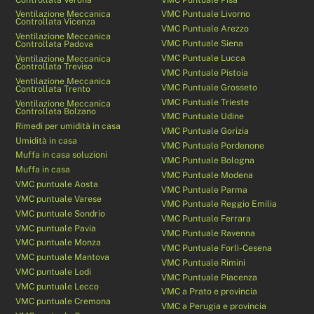
Ventilazione Meccanica
VMC Puntuale Livorno
Controllata Vicenza
VMC Puntuale Arezzo
Ventilazione Meccanica
VMC Puntuale Siena
Controllata Padova
VMC Puntuale Lucca
Ventilazione Meccanica
Controllata Treviso
VMC Puntuale Pistoia
Ventilazione Meccanica
VMC Puntuale Grosseto
Controllata Trento
VMC Puntuale Trieste
Ventilazione Meccanica
Controllata Bolzano
VMC Puntuale Udine
Rimedi per umidità in casa
VMC Puntuale Gorizia
Umidità in casa
VMC Puntuale Pordenone
Muffa in casa soluzioni
VMC Puntuale Bologna
Muffa in casa
VMC Puntuale Modena
VMC puntuale Aosta
VMC Puntuale Parma
VMC puntuale Varese
VMC Puntuale Reggio Emilia
VMC puntuale Sondrio
VMC Puntuale Ferrara
VMC puntuale Pavia
VMC Puntuale Ravenna
VMC puntuale Monza
VMC Puntuale Forlì-Cesena
VMC puntuale Mantova
VMC Puntuale Rimini
VMC puntuale Lodi
VMC Puntuale Piacenza
VMC puntuale Lecco
VMC a Prato e provincia
VMC puntuale Cremona
VMC a Perugia e provincia