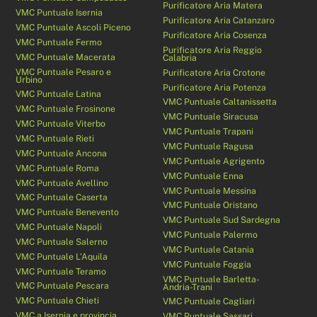
Purificatore Aria Matera
VMC Puntuale Isernia
Purificatore Aria Catanzaro
VMC Puntuale Ascoli Piceno
Purificatore Aria Cosenza
VMC Puntuale Fermo
Purificatore Aria Reggio
VMC Puntuale Macerata
Calabria
VMC Puntuale Pesaro e
Purificatore Aria Crotone
Urbino
Purificatore Aria Potenza
VMC Puntuale Latina
VMC Puntuale Caltanissetta
VMC Puntuale Frosinone
VMC Puntuale Siracusa
VMC Puntuale Viterbo
VMC Puntuale Trapani
VMC Puntuale Rieti
VMC Puntuale Ragusa
VMC Puntuale Ancona
VMC Puntuale Agrigento
VMC Puntuale Roma
VMC Puntuale Enna
VMC Puntuale Avellino
VMC Puntuale Messina
VMC Puntuale Caserta
VMC Puntuale Oristano
VMC Puntuale Benevento
VMC Puntuale Sud Sardegna
VMC Puntuale Napoli
VMC Puntuale Palermo
VMC Puntuale Salerno
VMC Puntuale Catania
VMC Puntuale L’Aquila
VMC Puntuale Foggia
VMC Puntuale Teramo
VMC Puntuale Barletta-
VMC Puntuale Pescara
Andria-Trani
VMC Puntuale Chieti
VMC Puntuale Cagliari
VMC a Isernia e provincia
VMC Puntuale Sassari