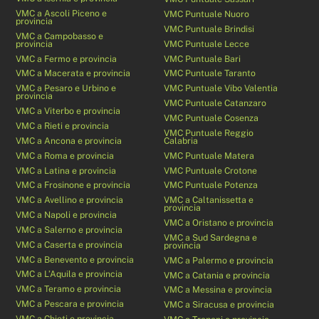
VMC a Ascoli Piceno e
VMC Puntuale Nuoro
provincia
VMC Puntuale Brindisi
VMC a Campobasso e
provincia
VMC Puntuale Lecce
VMC a Fermo e provincia
VMC Puntuale Bari
VMC a Macerata e provincia
VMC Puntuale Taranto
VMC a Pesaro e Urbino e
VMC Puntuale Vibo Valentia
provincia
VMC Puntuale Catanzaro
VMC a Viterbo e provincia
VMC Puntuale Cosenza
VMC a Rieti e provincia
VMC Puntuale Reggio
VMC a Ancona e provincia
Calabria
VMC a Roma e provincia
VMC Puntuale Matera
VMC a Latina e provincia
VMC Puntuale Crotone
VMC a Frosinone e provincia
VMC Puntuale Potenza
VMC a Avellino e provincia
VMC a Caltanissetta e
provincia
VMC a Napoli e provincia
VMC a Oristano e provincia
VMC a Salerno e provincia
VMC a Sud Sardegna e
VMC a Caserta e provincia
provincia
VMC a Benevento e provincia
VMC a Palermo e provincia
VMC a L’Aquila e provincia
VMC a Catania e provincia
VMC a Teramo e provincia
VMC a Messina e provincia
VMC a Pescara e provincia
VMC a Siracusa e provincia
VMC a Chieti e provincia