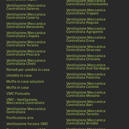
Ventilazione Meccanica
Controllata Caltanissetta
Ventilazione Meccanica
Controllata Salerno
Ventilazione Meccanica
Controllata Trapani
Ventilazione Meccanica
Controllata Caserta
Ventilazione Meccanica
Controllata Ragusa
Ventilazione Meccanica
Controllata Benevento
Ventilazione Meccanica
Controllata Agrigento
Ventilazione Meccanica
Controllata L’Aquila
Ventilazione Meccanica
Controllata Enna
Ventilazione Meccanica
Controllata Teramo
Ventilazione Meccanica
Controllata Siracusa
Ventilazione Meccanica
Controllata Pescara
Ventilazione Meccanica
Controllata Oristano
Ventilazione Meccanica
Controllata Chieti
Ventilazione Meccanica
Controllata Sud Sardegna
Rimedi per umidità in casa
Ventilazione Meccanica
Umidità in casa
Controllata Palermo
Muffa in casa soluzioni
Ventilazione Meccanica
Controllata Catania
Muffa in casa
Ventilazione Meccanica
VMC Puntuale
Controllata Messina
VMC – Ventilazione
Ventilazione Meccanica
Meccanica Controllata
Controllata Bari
Ventilazione Meccanica
Ventilazione Meccanica
Controllata
Controllata Taranto
Purificatore aria
Ventilazione Meccanica
Controllata Brindisi
Ventilazione forzata VMC