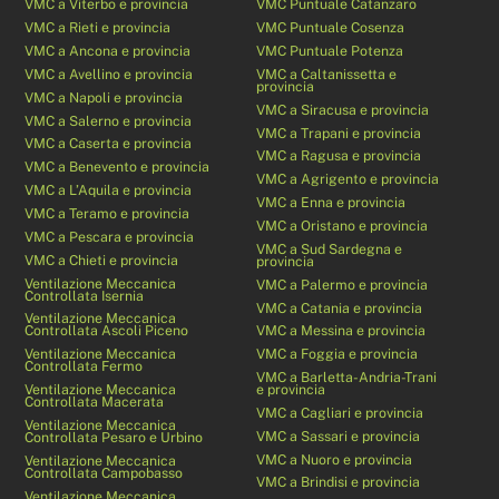
VMC a Viterbo e provincia
VMC Puntuale Catanzaro
VMC a Rieti e provincia
VMC Puntuale Cosenza
VMC a Ancona e provincia
VMC Puntuale Potenza
VMC a Avellino e provincia
VMC a Caltanissetta e
provincia
VMC a Napoli e provincia
VMC a Siracusa e provincia
VMC a Salerno e provincia
VMC a Trapani e provincia
VMC a Caserta e provincia
VMC a Ragusa e provincia
VMC a Benevento e provincia
VMC a Agrigento e provincia
VMC a L’Aquila e provincia
VMC a Enna e provincia
VMC a Teramo e provincia
VMC a Oristano e provincia
VMC a Pescara e provincia
VMC a Sud Sardegna e
VMC a Chieti e provincia
provincia
Ventilazione Meccanica
VMC a Palermo e provincia
Controllata Isernia
VMC a Catania e provincia
Ventilazione Meccanica
Controllata Ascoli Piceno
VMC a Messina e provincia
Ventilazione Meccanica
VMC a Foggia e provincia
Controllata Fermo
VMC a Barletta-Andria-Trani
Ventilazione Meccanica
e provincia
Controllata Macerata
VMC a Cagliari e provincia
Ventilazione Meccanica
VMC a Sassari e provincia
Controllata Pesaro e Urbino
VMC a Nuoro e provincia
Ventilazione Meccanica
Controllata Campobasso
VMC a Brindisi e provincia
Ventilazione Meccanica