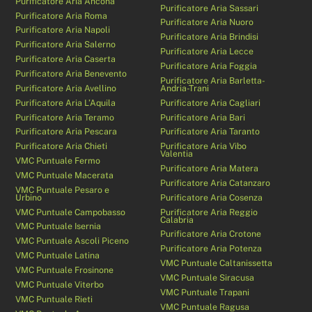
Purificatore Aria Ancona
Purificatore Aria Sassari
Purificatore Aria Roma
Purificatore Aria Nuoro
Purificatore Aria Napoli
Purificatore Aria Brindisi
Purificatore Aria Salerno
Purificatore Aria Lecce
Purificatore Aria Caserta
Purificatore Aria Foggia
Purificatore Aria Benevento
Purificatore Aria Barletta-
Purificatore Aria Avellino
Andria-Trani
Purificatore Aria L’Aquila
Purificatore Aria Cagliari
Purificatore Aria Teramo
Purificatore Aria Bari
Purificatore Aria Pescara
Purificatore Aria Taranto
Purificatore Aria Chieti
Purificatore Aria Vibo
Valentia
VMC Puntuale Fermo
Purificatore Aria Matera
VMC Puntuale Macerata
Purificatore Aria Catanzaro
VMC Puntuale Pesaro e
Urbino
Purificatore Aria Cosenza
VMC Puntuale Campobasso
Purificatore Aria Reggio
Calabria
VMC Puntuale Isernia
Purificatore Aria Crotone
VMC Puntuale Ascoli Piceno
Purificatore Aria Potenza
VMC Puntuale Latina
VMC Puntuale Caltanissetta
VMC Puntuale Frosinone
VMC Puntuale Siracusa
VMC Puntuale Viterbo
VMC Puntuale Trapani
VMC Puntuale Rieti
VMC Puntuale Ragusa