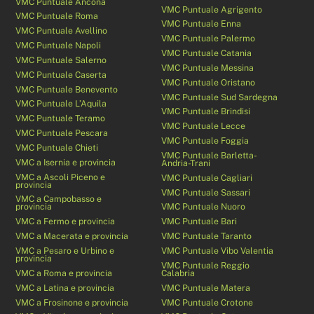
VMC Puntuale Ancona
VMC Puntuale Agrigento
VMC Puntuale Roma
VMC Puntuale Enna
VMC Puntuale Avellino
VMC Puntuale Palermo
VMC Puntuale Napoli
VMC Puntuale Catania
VMC Puntuale Salerno
VMC Puntuale Messina
VMC Puntuale Caserta
VMC Puntuale Oristano
VMC Puntuale Benevento
VMC Puntuale Sud Sardegna
VMC Puntuale L’Aquila
VMC Puntuale Brindisi
VMC Puntuale Teramo
VMC Puntuale Lecce
VMC Puntuale Pescara
VMC Puntuale Foggia
VMC Puntuale Chieti
VMC Puntuale Barletta-
VMC a Isernia e provincia
Andria-Trani
VMC a Ascoli Piceno e
VMC Puntuale Cagliari
provincia
VMC Puntuale Sassari
VMC a Campobasso e
provincia
VMC Puntuale Nuoro
VMC a Fermo e provincia
VMC Puntuale Bari
VMC a Macerata e provincia
VMC Puntuale Taranto
VMC a Pesaro e Urbino e
VMC Puntuale Vibo Valentia
provincia
VMC Puntuale Reggio
VMC a Roma e provincia
Calabria
VMC a Latina e provincia
VMC Puntuale Matera
VMC a Frosinone e provincia
VMC Puntuale Crotone