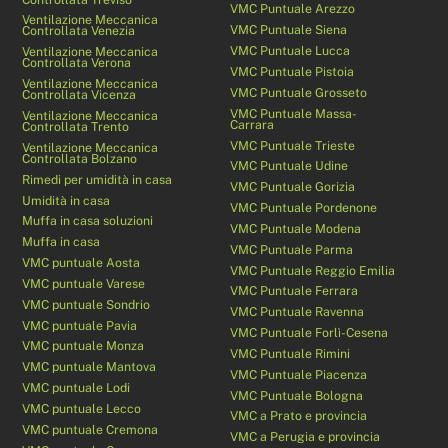
VMC Puntuale Arezzo
Ventilazione Meccanica
VMC Puntuale Siena
Controllata Venezia
VMC Puntuale Lucca
Ventilazione Meccanica
Controllata Verona
VMC Puntuale Pistoia
Ventilazione Meccanica
VMC Puntuale Grosseto
Controllata Vicenza
VMC Puntuale Massa-
Ventilazione Meccanica
Carrara
Controllata Trento
VMC Puntuale Trieste
Ventilazione Meccanica
Controllata Bolzano
VMC Puntuale Udine
Rimedi per umidità in casa
VMC Puntuale Gorizia
Umidità in casa
VMC Puntuale Pordenone
Muffa in casa soluzioni
VMC Puntuale Modena
Muffa in casa
VMC Puntuale Parma
VMC puntuale Aosta
VMC Puntuale Reggio Emilia
VMC puntuale Varese
VMC Puntuale Ferrara
VMC puntuale Sondrio
VMC Puntuale Ravenna
VMC puntuale Pavia
VMC Puntuale Forlì-Cesena
VMC puntuale Monza
VMC Puntuale Rimini
VMC puntuale Mantova
VMC Puntuale Piacenza
VMC puntuale Lodi
VMC Puntuale Bologna
VMC puntuale Lecco
VMC a Prato e provincia
VMC puntuale Cremona
VMC a Perugia e provincia