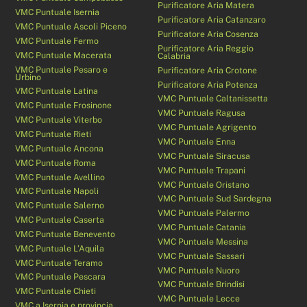
Purificatore Aria Matera
VMC Puntuale Isernia
Purificatore Aria Catanzaro
VMC Puntuale Ascoli Piceno
Purificatore Aria Cosenza
VMC Puntuale Fermo
Purificatore Aria Reggio
VMC Puntuale Macerata
Calabria
VMC Puntuale Pesaro e
Purificatore Aria Crotone
Urbino
Purificatore Aria Potenza
VMC Puntuale Latina
VMC Puntuale Caltanissetta
VMC Puntuale Frosinone
VMC Puntuale Ragusa
VMC Puntuale Viterbo
VMC Puntuale Agrigento
VMC Puntuale Rieti
VMC Puntuale Enna
VMC Puntuale Ancona
VMC Puntuale Siracusa
VMC Puntuale Roma
VMC Puntuale Trapani
VMC Puntuale Avellino
VMC Puntuale Oristano
VMC Puntuale Napoli
VMC Puntuale Sud Sardegna
VMC Puntuale Salerno
VMC Puntuale Palermo
VMC Puntuale Caserta
VMC Puntuale Catania
VMC Puntuale Benevento
VMC Puntuale Messina
VMC Puntuale L’Aquila
VMC Puntuale Sassari
VMC Puntuale Teramo
VMC Puntuale Nuoro
VMC Puntuale Pescara
VMC Puntuale Brindisi
VMC Puntuale Chieti
VMC Puntuale Lecce
VMC a Isernia e provincia