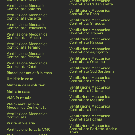
Ventilazione Meccanica
Controllata Caltanissetta
Ventilazione Meccanica
Controllata Salerno
Ventilazione Meccanica
Controllata Enna
Ventilazione Meccanica
Controllata Caserta
Ventilazione Meccanica
Controllata Siracusa
Ventilazione Meccanica
Controllata Benevento
Ventilazione Meccanica
Controllata Trapani
Ventilazione Meccanica
Controllata L’Aquila
Ventilazione Meccanica
Controllata Ragusa
Ventilazione Meccanica
Controllata Teramo
Ventilazione Meccanica
Controllata Agrigento
Ventilazione Meccanica
Controllata Pescara
Ventilazione Meccanica
Controllata Oristano
Ventilazione Meccanica
Controllata Chieti
Ventilazione Meccanica
Controllata Sud Sardegna
Rimedi per umidità in casa
Ventilazione Meccanica
Umidità in casa
Controllata Palermo
Muffa in casa soluzioni
Ventilazione Meccanica
Controllata Catania
Muffa in casa
Ventilazione Meccanica
VMC Puntuale
Controllata Messina
VMC – Ventilazione
Ventilazione Meccanica
Meccanica Controllata
Controllata Lecce
Ventilazione Meccanica
Ventilazione Meccanica
Controllata
Controllata Foggia
Purificatore aria
Ventilazione Meccanica
Controllata Barletta-Andria-
Ventilazione forzata VMC
Trani