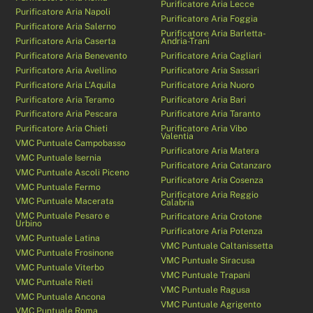
Purificatore Aria Lecce
Purificatore Aria Napoli
Purificatore Aria Foggia
Purificatore Aria Salerno
Purificatore Aria Barletta-
Purificatore Aria Caserta
Andria-Trani
Purificatore Aria Benevento
Purificatore Aria Cagliari
Purificatore Aria Avellino
Purificatore Aria Sassari
Purificatore Aria L’Aquila
Purificatore Aria Nuoro
Purificatore Aria Teramo
Purificatore Aria Bari
Purificatore Aria Pescara
Purificatore Aria Taranto
Purificatore Aria Chieti
Purificatore Aria Vibo
Valentia
VMC Puntuale Campobasso
Purificatore Aria Matera
VMC Puntuale Isernia
Purificatore Aria Catanzaro
VMC Puntuale Ascoli Piceno
Purificatore Aria Cosenza
VMC Puntuale Fermo
Purificatore Aria Reggio
VMC Puntuale Macerata
Calabria
VMC Puntuale Pesaro e
Purificatore Aria Crotone
Urbino
Purificatore Aria Potenza
VMC Puntuale Latina
VMC Puntuale Caltanissetta
VMC Puntuale Frosinone
VMC Puntuale Siracusa
VMC Puntuale Viterbo
VMC Puntuale Trapani
VMC Puntuale Rieti
VMC Puntuale Ragusa
VMC Puntuale Ancona
VMC Puntuale Agrigento
VMC Puntuale Roma