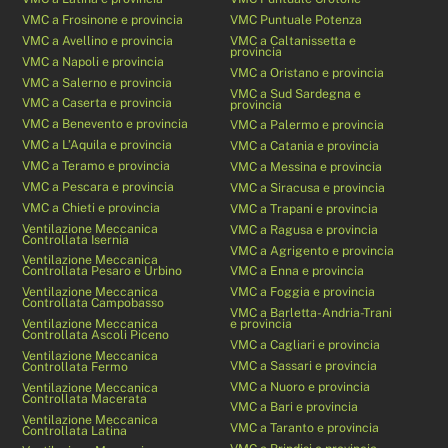
VMC a Frosinone e provincia
VMC Puntuale Potenza
VMC a Avellino e provincia
VMC a Caltanissetta e
provincia
VMC a Napoli e provincia
VMC a Oristano e provincia
VMC a Salerno e provincia
VMC a Sud Sardegna e
VMC a Caserta e provincia
provincia
VMC a Benevento e provincia
VMC a Palermo e provincia
VMC a L’Aquila e provincia
VMC a Catania e provincia
VMC a Teramo e provincia
VMC a Messina e provincia
VMC a Pescara e provincia
VMC a Siracusa e provincia
VMC a Chieti e provincia
VMC a Trapani e provincia
Ventilazione Meccanica
VMC a Ragusa e provincia
Controllata Isernia
VMC a Agrigento e provincia
Ventilazione Meccanica
Controllata Pesaro e Urbino
VMC a Enna e provincia
Ventilazione Meccanica
VMC a Foggia e provincia
Controllata Campobasso
VMC a Barletta-Andria-Trani
Ventilazione Meccanica
e provincia
Controllata Ascoli Piceno
VMC a Cagliari e provincia
Ventilazione Meccanica
VMC a Sassari e provincia
Controllata Fermo
VMC a Nuoro e provincia
Ventilazione Meccanica
Controllata Macerata
VMC a Bari e provincia
Ventilazione Meccanica
VMC a Taranto e provincia
Controllata Latina