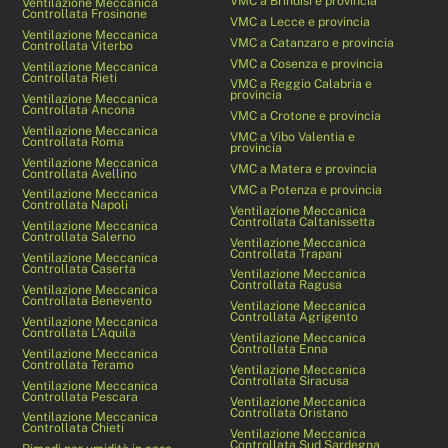
VMC a Brindisi e provincia
Ventilazione Meccanica
Controllata Frosinone
VMC a Lecce e provincia
Ventilazione Meccanica
VMC a Catanzaro e provincia
Controllata Viterbo
VMC a Cosenza e provincia
Ventilazione Meccanica
Controllata Rieti
VMC a Reggio Calabria e
provincia
Ventilazione Meccanica
Controllata Ancona
VMC a Crotone e provincia
Ventilazione Meccanica
VMC a Vibo Valentia e
Controllata Roma
provincia
Ventilazione Meccanica
VMC a Matera e provincia
Controllata Avellino
VMC a Potenza e provincia
Ventilazione Meccanica
Controllata Napoli
Ventilazione Meccanica
Controllata Caltanissetta
Ventilazione Meccanica
Controllata Salerno
Ventilazione Meccanica
Controllata Trapani
Ventilazione Meccanica
Controllata Caserta
Ventilazione Meccanica
Controllata Ragusa
Ventilazione Meccanica
Controllata Benevento
Ventilazione Meccanica
Controllata Agrigento
Ventilazione Meccanica
Controllata L’Aquila
Ventilazione Meccanica
Controllata Enna
Ventilazione Meccanica
Controllata Teramo
Ventilazione Meccanica
Controllata Siracusa
Ventilazione Meccanica
Controllata Pescara
Ventilazione Meccanica
Controllata Oristano
Ventilazione Meccanica
Controllata Chieti
Ventilazione Meccanica
Controllata Sud Sardegna