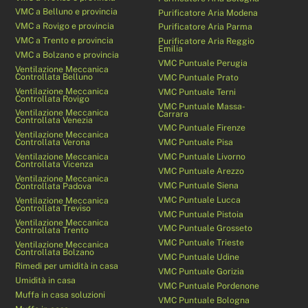
VMC a Belluno e provincia
Purificatore Aria Modena
VMC a Rovigo e provincia
Purificatore Aria Parma
VMC a Trento e provincia
Purificatore Aria Reggio
Emilia
VMC a Bolzano e provincia
VMC Puntuale Perugia
Ventilazione Meccanica
Controllata Belluno
VMC Puntuale Prato
Ventilazione Meccanica
VMC Puntuale Terni
Controllata Rovigo
VMC Puntuale Massa-
Ventilazione Meccanica
Carrara
Controllata Venezia
VMC Puntuale Firenze
Ventilazione Meccanica
Controllata Verona
VMC Puntuale Pisa
Ventilazione Meccanica
VMC Puntuale Livorno
Controllata Vicenza
VMC Puntuale Arezzo
Ventilazione Meccanica
VMC Puntuale Siena
Controllata Padova
VMC Puntuale Lucca
Ventilazione Meccanica
Controllata Treviso
VMC Puntuale Pistoia
Ventilazione Meccanica
VMC Puntuale Grosseto
Controllata Trento
VMC Puntuale Trieste
Ventilazione Meccanica
Controllata Bolzano
VMC Puntuale Udine
Rimedi per umidità in casa
VMC Puntuale Gorizia
Umidità in casa
VMC Puntuale Pordenone
Muffa in casa soluzioni
VMC Puntuale Bologna