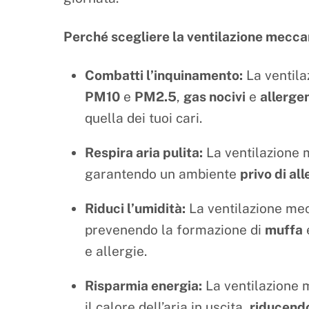
Perché scegliere la ventilazione mecca
Combatti l’inquinamento:
La ventila
PM10
e
PM2.5
,
gas nocivi
e
allergen
quella dei tuoi cari.
Respira aria pulita:
La ventilazione me
garantendo un ambiente
privo di al
Riduci l’umidità:
La ventilazione mecc
prevenendo la formazione di
muffa
e allergie.
Risparmia energia:
La ventilazione 
il calore dell’aria in uscita,
riducendo