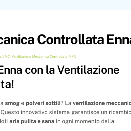
canica Controllata Enn
ta VMC
,
Ventilazione Meccanica Controllata
,
VMC
Enna con la Ventilazione
ta!
da
smog
e
polveri sottili
? La
ventilazione meccani
! Questo innovativo sistema garantisce un ricambi
doti
aria pulita e sana
in ogni momento della