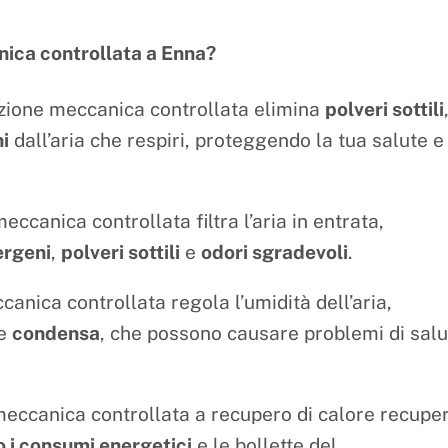
nica controllata a Enna?
zione meccanica controllata elimina
polveri sottili
i
dall’aria che respiri, proteggendo la tua salute e
ccanica controllata filtra l’aria in entrata,
lergeni
,
polveri sottili
e
odori sgradevoli
.
anica controllata regola l’umidità dell’aria,
e
condensa
, che possono causare problemi di salu
meccanica controllata a recupero di calore recupe
 i consumi energetici
e le bollette del