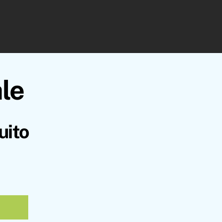
ale
uito