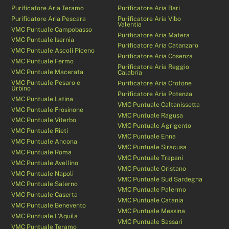
Purificatore Aria Teramo
Purificatore Aria Bari
Purificatore Aria Pescara
Purificatore Aria Vibo
Valentia
VMC Puntuale Campobasso
Purificatore Aria Matera
VMC Puntuale Isernia
Purificatore Aria Catanzaro
VMC Puntuale Ascoli Piceno
Purificatore Aria Cosenza
VMC Puntuale Fermo
Purificatore Aria Reggio
VMC Puntuale Macerata
Calabria
VMC Puntuale Pesaro e
Purificatore Aria Crotone
Urbino
Purificatore Aria Potenza
VMC Puntuale Latina
VMC Puntuale Caltanissetta
VMC Puntuale Frosinone
VMC Puntuale Ragusa
VMC Puntuale Viterbo
VMC Puntuale Agrigento
VMC Puntuale Rieti
VMC Puntuale Enna
VMC Puntuale Ancona
VMC Puntuale Siracusa
VMC Puntuale Roma
VMC Puntuale Trapani
VMC Puntuale Avellino
VMC Puntuale Oristano
VMC Puntuale Napoli
VMC Puntuale Sud Sardegna
VMC Puntuale Salerno
VMC Puntuale Palermo
VMC Puntuale Caserta
VMC Puntuale Catania
VMC Puntuale Benevento
VMC Puntuale Messina
VMC Puntuale L’Aquila
VMC Puntuale Sassari
VMC Puntuale Teramo