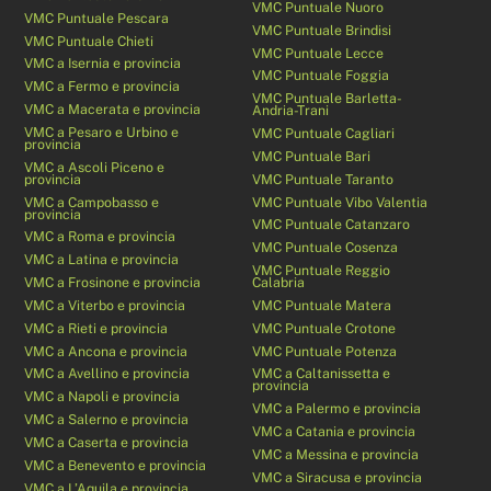
VMC Puntuale Nuoro
VMC Puntuale Pescara
VMC Puntuale Brindisi
VMC Puntuale Chieti
VMC Puntuale Lecce
VMC a Isernia e provincia
VMC Puntuale Foggia
VMC a Fermo e provincia
VMC Puntuale Barletta-
VMC a Macerata e provincia
Andria-Trani
VMC a Pesaro e Urbino e
VMC Puntuale Cagliari
provincia
VMC Puntuale Bari
VMC a Ascoli Piceno e
provincia
VMC Puntuale Taranto
VMC a Campobasso e
VMC Puntuale Vibo Valentia
provincia
VMC Puntuale Catanzaro
VMC a Roma e provincia
VMC Puntuale Cosenza
VMC a Latina e provincia
VMC Puntuale Reggio
VMC a Frosinone e provincia
Calabria
VMC a Viterbo e provincia
VMC Puntuale Matera
VMC a Rieti e provincia
VMC Puntuale Crotone
VMC a Ancona e provincia
VMC Puntuale Potenza
VMC a Avellino e provincia
VMC a Caltanissetta e
provincia
VMC a Napoli e provincia
VMC a Palermo e provincia
VMC a Salerno e provincia
VMC a Catania e provincia
VMC a Caserta e provincia
VMC a Messina e provincia
VMC a Benevento e provincia
VMC a Siracusa e provincia
VMC a L’Aquila e provincia