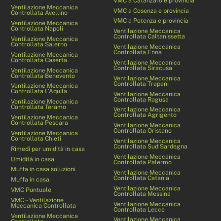
VMC a Catanzaro e provincia
Ventilazione Meccanica
VMC a Cosenza e provincia
Controllata Avellino
VMC a Potenza e provincia
Ventilazione Meccanica
Controllata Napoli
Ventilazione Meccanica
Controllata Caltanissetta
Ventilazione Meccanica
Controllata Salerno
Ventilazione Meccanica
Controllata Enna
Ventilazione Meccanica
Controllata Caserta
Ventilazione Meccanica
Controllata Siracusa
Ventilazione Meccanica
Controllata Benevento
Ventilazione Meccanica
Controllata Trapani
Ventilazione Meccanica
Controllata L’Aquila
Ventilazione Meccanica
Controllata Ragusa
Ventilazione Meccanica
Controllata Teramo
Ventilazione Meccanica
Controllata Agrigento
Ventilazione Meccanica
Controllata Pescara
Ventilazione Meccanica
Controllata Oristano
Ventilazione Meccanica
Controllata Chieti
Ventilazione Meccanica
Controllata Sud Sardegna
Rimedi per umidità in casa
Ventilazione Meccanica
Umidità in casa
Controllata Palermo
Muffa in casa soluzioni
Ventilazione Meccanica
Controllata Catania
Muffa in casa
Ventilazione Meccanica
VMC Puntuale
Controllata Messina
VMC – Ventilazione
Ventilazione Meccanica
Meccanica Controllata
Controllata Lecce
Ventilazione Meccanica
Ventilazione Meccanica