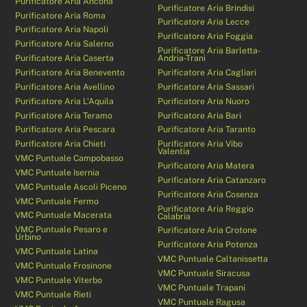
Purificatore Aria Ancona
Purificatore Aria Brindisi
Purificatore Aria Roma
Purificatore Aria Lecce
Purificatore Aria Napoli
Purificatore Aria Foggia
Purificatore Aria Salerno
Purificatore Aria Barletta-
Purificatore Aria Caserta
Andria-Trani
Purificatore Aria Benevento
Purificatore Aria Cagliari
Purificatore Aria Avellino
Purificatore Aria Sassari
Purificatore Aria L’Aquila
Purificatore Aria Nuoro
Purificatore Aria Teramo
Purificatore Aria Bari
Purificatore Aria Pescara
Purificatore Aria Taranto
Purificatore Aria Chieti
Purificatore Aria Vibo
Valentia
VMC Puntuale Campobasso
Purificatore Aria Matera
VMC Puntuale Isernia
Purificatore Aria Catanzaro
VMC Puntuale Ascoli Piceno
Purificatore Aria Cosenza
VMC Puntuale Fermo
Purificatore Aria Reggio
VMC Puntuale Macerata
Calabria
VMC Puntuale Pesaro e
Purificatore Aria Crotone
Urbino
Purificatore Aria Potenza
VMC Puntuale Latina
VMC Puntuale Caltanissetta
VMC Puntuale Frosinone
VMC Puntuale Siracusa
VMC Puntuale Viterbo
VMC Puntuale Trapani
VMC Puntuale Rieti
VMC Puntuale Ragusa