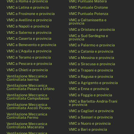
VMC a Roma e provincia
VMC Puntuale Matera
VMC a Latina e provincia
VMC Puntuale Crotone
VMC a Frosinone e provincia
VMC Puntuale Potenza
VMC a Avellino e provincia
VMC a Caltanissetta e
provincia
VMC a Napoli e provincia
VMC a Oristano e provincia
VMC a Salerno e provincia
VMC a Sud Sardegna e
VMC a Caserta e provincia
provincia
VMC a Benevento e provincia
VMC a Palermo e provincia
VMC a L’Aquila e provincia
VMC a Catania e provincia
VMC a Teramo e provincia
VMC a Messina e provincia
VMC a Pescara e provincia
VMC a Siracusa e provincia
VMC a Chieti e provincia
VMC a Trapani e provincia
Ventilazione Meccanica
VMC a Ragusa e provincia
Controllata Isernia
VMC a Agrigento e provincia
Ventilazione Meccanica
Controllata Pesaro e Urbino
VMC a Enna e provincia
Ventilazione Meccanica
VMC a Foggia e provincia
Controllata Campobasso
VMC a Barletta-Andria-Trani
Ventilazione Meccanica
e provincia
Controllata Ascoli Piceno
VMC a Cagliari e provincia
Ventilazione Meccanica
VMC a Sassari e provincia
Controllata Fermo
VMC a Nuoro e provincia
Ventilazione Meccanica
Controllata Macerata
VMC a Bari e provincia
Ventilazione Meccanica