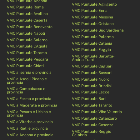
VMC Puntuale Ancona
VMC Puntuale Agrigento
VMC Puntuale Roma
VMC Puntuale Enna
VMC Puntuale Avellino
VMC Puntuale Messina
VMC Puntuale Caserta
VMC Puntuale Oristano
VMC Puntuale Benevento
VMC Puntuale Sud Sardegna
VMC Puntuale Napoli
VMC Puntuale Palermo
VMC Puntuale Salerno
VMC Puntuale Catania
VMC Puntuale L’Aquila
VMC Puntuale Foggia
VMC Puntuale Teramo
VMC Puntuale Barletta-
VMC Puntuale Pescara
Andria-Trani
VMC Puntuale Chieti
VMC Puntuale Cagliari
VMC a Isernia e provincia
VMC Puntuale Sassari
VMC a Ascoli Piceno e
VMC Puntuale Nuoro
provincia
VMC Puntuale Brindisi
VMC a Campobasso e
provincia
VMC Puntuale Lecce
VMC a Fermo e provincia
VMC Puntuale Bari
VMC a Macerata e provincia
VMC Puntuale Taranto
VMC a Pesaro e Urbino e
VMC Puntuale Vibo Valentia
provincia
VMC Puntuale Catanzaro
VMC a Viterbo e provincia
VMC Puntuale Cosenza
VMC a Rieti e provincia
VMC Puntuale Reggio
VMC a Ancona e provincia
Calabria