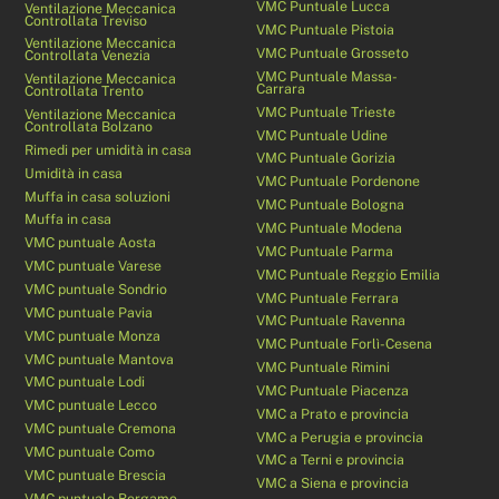
VMC Puntuale Lucca
Ventilazione Meccanica
Controllata Treviso
VMC Puntuale Pistoia
Ventilazione Meccanica
VMC Puntuale Grosseto
Controllata Venezia
VMC Puntuale Massa-
Ventilazione Meccanica
Carrara
Controllata Trento
VMC Puntuale Trieste
Ventilazione Meccanica
Controllata Bolzano
VMC Puntuale Udine
Rimedi per umidità in casa
VMC Puntuale Gorizia
Umidità in casa
VMC Puntuale Pordenone
Muffa in casa soluzioni
VMC Puntuale Bologna
Muffa in casa
VMC Puntuale Modena
VMC puntuale Aosta
VMC Puntuale Parma
VMC puntuale Varese
VMC Puntuale Reggio Emilia
VMC puntuale Sondrio
VMC Puntuale Ferrara
VMC puntuale Pavia
VMC Puntuale Ravenna
VMC puntuale Monza
VMC Puntuale Forlì-Cesena
VMC puntuale Mantova
VMC Puntuale Rimini
VMC puntuale Lodi
VMC Puntuale Piacenza
VMC puntuale Lecco
VMC a Prato e provincia
VMC puntuale Cremona
VMC a Perugia e provincia
VMC puntuale Como
VMC a Terni e provincia
VMC puntuale Brescia
VMC a Siena e provincia
VMC puntuale Bergamo