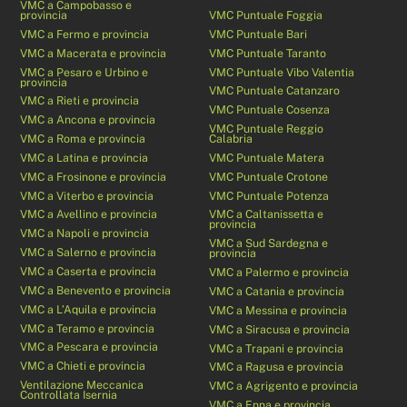
VMC a Campobasso e
provincia
VMC Puntuale Foggia
VMC a Fermo e provincia
VMC Puntuale Bari
VMC a Macerata e provincia
VMC Puntuale Taranto
VMC a Pesaro e Urbino e
VMC Puntuale Vibo Valentia
provincia
VMC Puntuale Catanzaro
VMC a Rieti e provincia
VMC Puntuale Cosenza
VMC a Ancona e provincia
VMC Puntuale Reggio
VMC a Roma e provincia
Calabria
VMC a Latina e provincia
VMC Puntuale Matera
VMC a Frosinone e provincia
VMC Puntuale Crotone
VMC a Viterbo e provincia
VMC Puntuale Potenza
VMC a Avellino e provincia
VMC a Caltanissetta e
provincia
VMC a Napoli e provincia
VMC a Sud Sardegna e
VMC a Salerno e provincia
provincia
VMC a Caserta e provincia
VMC a Palermo e provincia
VMC a Benevento e provincia
VMC a Catania e provincia
VMC a L’Aquila e provincia
VMC a Messina e provincia
VMC a Teramo e provincia
VMC a Siracusa e provincia
VMC a Pescara e provincia
VMC a Trapani e provincia
VMC a Chieti e provincia
VMC a Ragusa e provincia
Ventilazione Meccanica
VMC a Agrigento e provincia
Controllata Isernia
VMC a Enna e provincia