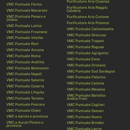
Purificatore Aria Cosenza
VMC Puntuale Fermo
Purificatore Aria Reggio
VMC Puntuale Macerata
Calabria
VMC Puntuale Pesaro e
Purificatore Aria Crotone
Urbino
Purificatore Aria Potenza
VMC Puntuale Latina
VMC Puntuale Caltanissetta
VMC Puntuale Frosinone
VMC Puntuale Siracusa
VMC Puntuale Viterbo
VMC Puntuale Trapani
VMC Puntuale Rieti
VMC Puntuale Ragusa
VMC Puntuale Ancona
VMC Puntuale Agrigento
VMC Puntuale Roma
VMC Puntuale Enna
VMC Puntuale Avellino
VMC Puntuale Oristano
VMC Puntuale Benevento
VMC Puntuale Sud Sardegna
VMC Puntuale Napoli
VMC Puntuale Palermo
VMC Puntuale Salerno
VMC Puntuale Catania
VMC Puntuale Caserta
VMC Puntuale Messina
VMC Puntuale L’Aquila
VMC Puntuale Barletta-
VMC Puntuale Teramo
Andria-Trani
VMC Puntuale Pescara
VMC Puntuale Cagliari
VMC Puntuale Chieti
VMC Puntuale Sassari
VMC a Isernia e provincia
VMC Puntuale Nuoro
VMC a Ascoli Piceno e
VMC Puntuale Brindisi
provincia
VMC Puntuale Lecce