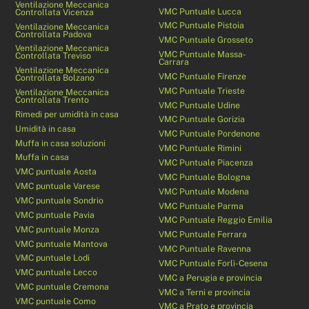
Ventilazione Meccanica
VMC Puntuale Lucca
Controllata Vicenza
VMC Puntuale Pistoia
Ventilazione Meccanica
Controllata Padova
VMC Puntuale Grosseto
Ventilazione Meccanica
VMC Puntuale Massa-
Controllata Treviso
Carrara
Ventilazione Meccanica
VMC Puntuale Firenze
Controllata Bolzano
VMC Puntuale Trieste
Ventilazione Meccanica
Controllata Trento
VMC Puntuale Udine
Rimedi per umidità in casa
VMC Puntuale Gorizia
Umidità in casa
VMC Puntuale Pordenone
Muffa in casa soluzioni
VMC Puntuale Rimini
Muffa in casa
VMC Puntuale Piacenza
VMC puntuale Aosta
VMC Puntuale Bologna
VMC puntuale Varese
VMC Puntuale Modena
VMC puntuale Sondrio
VMC Puntuale Parma
VMC puntuale Pavia
VMC Puntuale Reggio Emilia
VMC puntuale Monza
VMC Puntuale Ferrara
VMC puntuale Mantova
VMC Puntuale Ravenna
VMC puntuale Lodi
VMC Puntuale Forlì-Cesena
VMC puntuale Lecco
VMC a Perugia e provincia
VMC puntuale Cremona
VMC a Terni e provincia
VMC puntuale Como
VMC a Prato e provincia