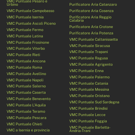
VMC Puntuale Pesaro e
Urbino
Purificatore Aria Catanzaro
VMC Puntuale Campobasso
Purificatore Aria Cosenza
VMC Puntuale Isernia
Purificatore Aria Reggio
Calabria
VMC Puntuale Ascoli Piceno
Purificatore Aria Crotone
VMC Puntuale Fermo
Purificatore Aria Potenza
VMC Puntuale Latina
VMC Puntuale Caltanissetta
VMC Puntuale Frosinone
VMC Puntuale Siracusa
VMC Puntuale Viterbo
VMC Puntuale Trapani
VMC Puntuale Rieti
VMC Puntuale Ragusa
VMC Puntuale Ancona
VMC Puntuale Agrigento
VMC Puntuale Roma
VMC Puntuale Enna
VMC Puntuale Avellino
VMC Puntuale Palermo
VMC Puntuale Napoli
VMC Puntuale Catania
VMC Puntuale Salerno
VMC Puntuale Messina
VMC Puntuale Caserta
VMC Puntuale Oristano
VMC Puntuale Benevento
VMC Puntuale Sud Sardegna
VMC Puntuale L’Aquila
VMC Puntuale Brindisi
VMC Puntuale Teramo
VMC Puntuale Lecce
VMC Puntuale Pescara
VMC Puntuale Foggia
VMC Puntuale Chieti
VMC Puntuale Barletta-
VMC a Isernia e provincia
Andria-Trani