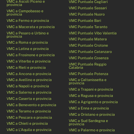
VMC a Ascoli Piceno e
VMC Puntuale Cagliari
provincia
VMC Puntuale Sassari
VMC a Campobasso e
provincia
VMC Puntuale Nuoro
VMC a Fermo e provincia
VMC Puntuale Bari
VMC a Macerata e provincia
VMC Puntuale Taranto
VMC a Pesaro e Urbino e
VMC Puntuale Vibo Valentia
provincia
VMC Puntuale Matera
VMC a Roma e provincia
VMC Puntuale Crotone
VMC a Latina e provincia
VMC Puntuale Catanzaro
VMC a Frosinone e provincia
VMC Puntuale Cosenza
VMC a Viterbo e provincia
VMC Puntuale Reggio
VMC a Rieti e provincia
Calabria
VMC a Ancona e provincia
VMC Puntuale Potenza
VMC a Avellino e provincia
VMC a Caltanissetta e
provincia
VMC a Napoli e provincia
VMC a Trapani e provincia
VMC a Salerno e provincia
VMC a Ragusa e provincia
VMC a Caserta e provincia
VMC a Agrigento e provincia
VMC a Benevento e provincia
VMC a Enna e provincia
VMC a Teramo e provincia
VMC a Oristano e provincia
VMC a Pescara e provincia
VMC a Sud Sardegna e
VMC a Chieti e provincia
provincia
VMC a L’Aquila e provincia
VMC a Palermo e provincia