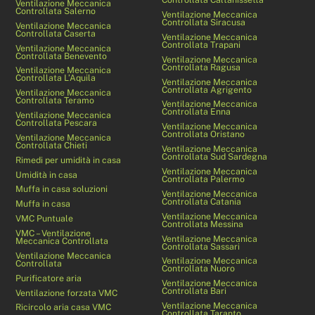
Ventilazione Meccanica
Controllata Salerno
Ventilazione Meccanica
Controllata Siracusa
Ventilazione Meccanica
Controllata Caserta
Ventilazione Meccanica
Controllata Trapani
Ventilazione Meccanica
Controllata Benevento
Ventilazione Meccanica
Controllata Ragusa
Ventilazione Meccanica
Controllata L’Aquila
Ventilazione Meccanica
Controllata Agrigento
Ventilazione Meccanica
Controllata Teramo
Ventilazione Meccanica
Controllata Enna
Ventilazione Meccanica
Controllata Pescara
Ventilazione Meccanica
Controllata Oristano
Ventilazione Meccanica
Controllata Chieti
Ventilazione Meccanica
Controllata Sud Sardegna
Rimedi per umidità in casa
Ventilazione Meccanica
Umidità in casa
Controllata Palermo
Muffa in casa soluzioni
Ventilazione Meccanica
Controllata Catania
Muffa in casa
Ventilazione Meccanica
VMC Puntuale
Controllata Messina
VMC – Ventilazione
Ventilazione Meccanica
Meccanica Controllata
Controllata Sassari
Ventilazione Meccanica
Ventilazione Meccanica
Controllata
Controllata Nuoro
Purificatore aria
Ventilazione Meccanica
Controllata Bari
Ventilazione forzata VMC
Ventilazione Meccanica
Ricircolo aria casa VMC
Controllata Taranto