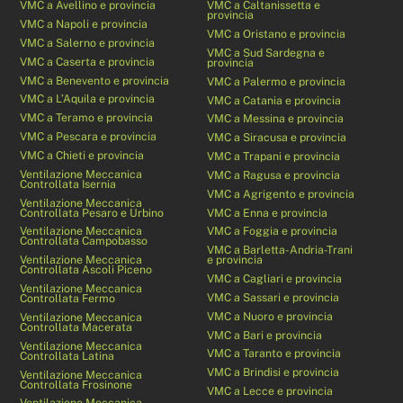
VMC a Avellino e provincia
VMC a Caltanissetta e
provincia
VMC a Napoli e provincia
VMC a Oristano e provincia
VMC a Salerno e provincia
VMC a Sud Sardegna e
VMC a Caserta e provincia
provincia
VMC a Benevento e provincia
VMC a Palermo e provincia
VMC a L’Aquila e provincia
VMC a Catania e provincia
VMC a Teramo e provincia
VMC a Messina e provincia
VMC a Pescara e provincia
VMC a Siracusa e provincia
VMC a Chieti e provincia
VMC a Trapani e provincia
Ventilazione Meccanica
VMC a Ragusa e provincia
Controllata Isernia
VMC a Agrigento e provincia
Ventilazione Meccanica
Controllata Pesaro e Urbino
VMC a Enna e provincia
Ventilazione Meccanica
VMC a Foggia e provincia
Controllata Campobasso
VMC a Barletta-Andria-Trani
Ventilazione Meccanica
e provincia
Controllata Ascoli Piceno
VMC a Cagliari e provincia
Ventilazione Meccanica
VMC a Sassari e provincia
Controllata Fermo
VMC a Nuoro e provincia
Ventilazione Meccanica
Controllata Macerata
VMC a Bari e provincia
Ventilazione Meccanica
VMC a Taranto e provincia
Controllata Latina
VMC a Brindisi e provincia
Ventilazione Meccanica
Controllata Frosinone
VMC a Lecce e provincia
Ventilazione Meccanica