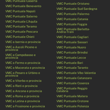
VMC Puntuale Caserta
VMC Puntuale Oristano
VMC Puntuale Benevento
VMC Puntuale Sud Sardegna
VMC Puntuale Napoli
VMC Puntuale Palermo
VMC Puntuale Salerno
VMC Puntuale Catania
VMC Puntuale L’Aquila
VMC Puntuale Foggia
VMC Puntuale Teramo
VMC Puntuale Barletta-
VMC Puntuale Pescara
Andria-Trani
VMC Puntuale Chieti
VMC Puntuale Cagliari
VMC a Isernia e provincia
VMC Puntuale Sassari
VMC a Ascoli Piceno e
VMC Puntuale Nuoro
provincia
VMC Puntuale Brindisi
VMC a Campobasso e
provincia
VMC Puntuale Lecce
VMC a Fermo e provincia
VMC Puntuale Bari
VMC a Macerata e provincia
VMC Puntuale Taranto
VMC a Pesaro e Urbino e
VMC Puntuale Vibo Valentia
provincia
VMC Puntuale Catanzaro
VMC a Viterbo e provincia
VMC Puntuale Cosenza
VMC a Rieti e provincia
VMC Puntuale Reggio
VMC a Ancona e provincia
Calabria
VMC a Roma e provincia
VMC Puntuale Matera
VMC a Latina e provincia
VMC Puntuale Crotone
VMC a Frosinone e provincia
VMC Puntuale Potenza