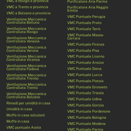
VMC a Rovigo e provincia
Purificatore Aria Parma
VMC a Trento e provincia
Purificatore Aria Reggio
Emilia
VMC a Bolzano e provincia
VMC Puntuale Perugia
Ventilazione Meccanica
Controllata Belluno
VMC Puntuale Prato
Ventilazione Meccanica
VMC Puntuale Terni
Controllata Rovigo
VMC Puntuale Massa-
Ventilazione Meccanica
Carrara
Controllata Venezia
VMC Puntuale Firenze
Ventilazione Meccanica
Controllata Verona
VMC Puntuale Pisa
Ventilazione Meccanica
VMC Puntuale Livorno
Controllata Vicenza
VMC Puntuale Arezzo
Ventilazione Meccanica
VMC Puntuale Siena
Controllata Padova
VMC Puntuale Lucca
Ventilazione Meccanica
Controllata Treviso
VMC Puntuale Pistoia
Ventilazione Meccanica
VMC Puntuale Grosseto
Controllata Trento
VMC Puntuale Trieste
Ventilazione Meccanica
Controllata Bolzano
VMC Puntuale Udine
Rimedi per umidità in casa
VMC Puntuale Gorizia
Umidità in casa
VMC Puntuale Pordenone
Muffa in casa soluzioni
VMC Puntuale Bologna
Muffa in casa
VMC Puntuale Modena
VMC puntuale Aosta
VMC Puntuale Parma