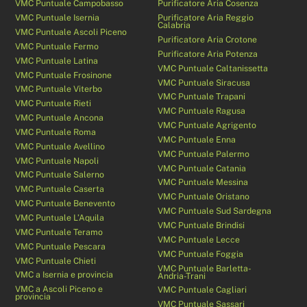
VMC Puntuale Campobasso
Purificatore Aria Cosenza
VMC Puntuale Isernia
Purificatore Aria Reggio
Calabria
VMC Puntuale Ascoli Piceno
Purificatore Aria Crotone
VMC Puntuale Fermo
Purificatore Aria Potenza
VMC Puntuale Latina
VMC Puntuale Caltanissetta
VMC Puntuale Frosinone
VMC Puntuale Siracusa
VMC Puntuale Viterbo
VMC Puntuale Trapani
VMC Puntuale Rieti
VMC Puntuale Ragusa
VMC Puntuale Ancona
VMC Puntuale Agrigento
VMC Puntuale Roma
VMC Puntuale Enna
VMC Puntuale Avellino
VMC Puntuale Palermo
VMC Puntuale Napoli
VMC Puntuale Catania
VMC Puntuale Salerno
VMC Puntuale Messina
VMC Puntuale Caserta
VMC Puntuale Oristano
VMC Puntuale Benevento
VMC Puntuale Sud Sardegna
VMC Puntuale L’Aquila
VMC Puntuale Brindisi
VMC Puntuale Teramo
VMC Puntuale Lecce
VMC Puntuale Pescara
VMC Puntuale Foggia
VMC Puntuale Chieti
VMC Puntuale Barletta-
VMC a Isernia e provincia
Andria-Trani
VMC a Ascoli Piceno e
VMC Puntuale Cagliari
provincia
VMC Puntuale Sassari