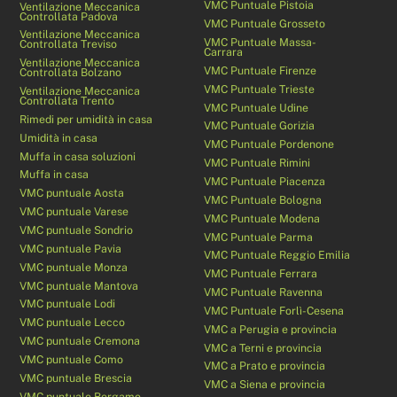
VMC Puntuale Pistoia
Ventilazione Meccanica
Controllata Padova
VMC Puntuale Grosseto
Ventilazione Meccanica
VMC Puntuale Massa-
Controllata Treviso
Carrara
Ventilazione Meccanica
VMC Puntuale Firenze
Controllata Bolzano
VMC Puntuale Trieste
Ventilazione Meccanica
Controllata Trento
VMC Puntuale Udine
Rimedi per umidità in casa
VMC Puntuale Gorizia
Umidità in casa
VMC Puntuale Pordenone
Muffa in casa soluzioni
VMC Puntuale Rimini
Muffa in casa
VMC Puntuale Piacenza
VMC puntuale Aosta
VMC Puntuale Bologna
VMC puntuale Varese
VMC Puntuale Modena
VMC puntuale Sondrio
VMC Puntuale Parma
VMC puntuale Pavia
VMC Puntuale Reggio Emilia
VMC puntuale Monza
VMC Puntuale Ferrara
VMC puntuale Mantova
VMC Puntuale Ravenna
VMC puntuale Lodi
VMC Puntuale Forlì-Cesena
VMC puntuale Lecco
VMC a Perugia e provincia
VMC puntuale Cremona
VMC a Terni e provincia
VMC puntuale Como
VMC a Prato e provincia
VMC puntuale Brescia
VMC a Siena e provincia
VMC puntuale Bergamo