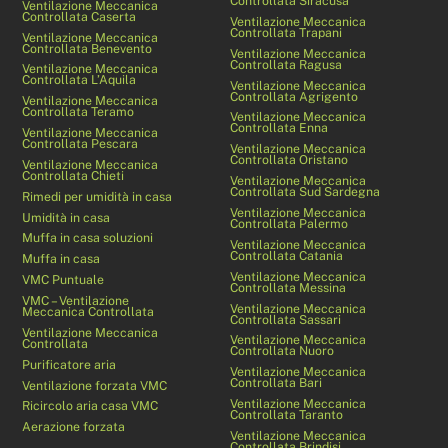
Controllata Siracusa
Ventilazione Meccanica
Controllata Caserta
Ventilazione Meccanica
Controllata Trapani
Ventilazione Meccanica
Controllata Benevento
Ventilazione Meccanica
Controllata Ragusa
Ventilazione Meccanica
Controllata L’Aquila
Ventilazione Meccanica
Controllata Agrigento
Ventilazione Meccanica
Controllata Teramo
Ventilazione Meccanica
Controllata Enna
Ventilazione Meccanica
Controllata Pescara
Ventilazione Meccanica
Controllata Oristano
Ventilazione Meccanica
Controllata Chieti
Ventilazione Meccanica
Controllata Sud Sardegna
Rimedi per umidità in casa
Ventilazione Meccanica
Umidità in casa
Controllata Palermo
Muffa in casa soluzioni
Ventilazione Meccanica
Controllata Catania
Muffa in casa
Ventilazione Meccanica
VMC Puntuale
Controllata Messina
VMC – Ventilazione
Ventilazione Meccanica
Meccanica Controllata
Controllata Sassari
Ventilazione Meccanica
Ventilazione Meccanica
Controllata
Controllata Nuoro
Purificatore aria
Ventilazione Meccanica
Controllata Bari
Ventilazione forzata VMC
Ventilazione Meccanica
Ricircolo aria casa VMC
Controllata Taranto
Aerazione forzata
Ventilazione Meccanica
Controllata Brindisi