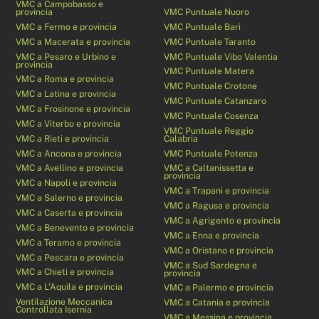
VMC a Campobasso e
provincia
VMC Puntuale Nuoro
VMC a Fermo e provincia
VMC Puntuale Bari
VMC a Macerata e provincia
VMC Puntuale Taranto
VMC a Pesaro e Urbino e
VMC Puntuale Vibo Valentia
provincia
VMC Puntuale Matera
VMC a Roma e provincia
VMC Puntuale Crotone
VMC a Latina e provincia
VMC Puntuale Catanzaro
VMC a Frosinone e provincia
VMC Puntuale Cosenza
VMC a Viterbo e provincia
VMC Puntuale Reggio
VMC a Rieti e provincia
Calabria
VMC a Ancona e provincia
VMC Puntuale Potenza
VMC a Avellino e provincia
VMC a Caltanissetta e
provincia
VMC a Napoli e provincia
VMC a Trapani e provincia
VMC a Salerno e provincia
VMC a Ragusa e provincia
VMC a Caserta e provincia
VMC a Agrigento e provincia
VMC a Benevento e provincia
VMC a Enna e provincia
VMC a Teramo e provincia
VMC a Oristano e provincia
VMC a Pescara e provincia
VMC a Sud Sardegna e
VMC a Chieti e provincia
provincia
VMC a L’Aquila e provincia
VMC a Palermo e provincia
Ventilazione Meccanica
VMC a Catania e provincia
Controllata Isernia
VMC a Messina e provincia